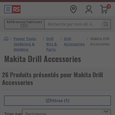
0
Références fabricant
/
Power Tools,
/
Drill
/
Drill
/
Makita Drill
Soldering &
Bits &
Accessories
Accessories
Welding
Parts
Makita Drill Accessories
26 Produits présentés pour Makita Drill
Accessories
Filtres (1)
Trier par
Pertinence