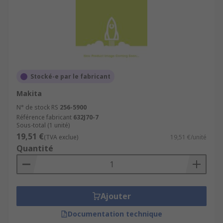
Stocké-e par le fabricant
Makita
N° de stock RS
256-5900
Référence fabricant
632J70-7
Sous-total (1 unité)
19,51 €
(TVA exclue)
19,51 €/unité
Quantité
Ajouter
Documentation technique