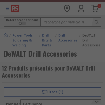
0
Références fabricant
/
Power Tools,
/
Drill
/
Drill
/
DeWALT
Soldering &
Bits &
Accessories
Drill
Welding
Parts
Accessories
DeWALT Drill Accessories
12 Produits présentés pour DeWALT Drill
Accessories
Filtres (1)
Trier par
Pertinence