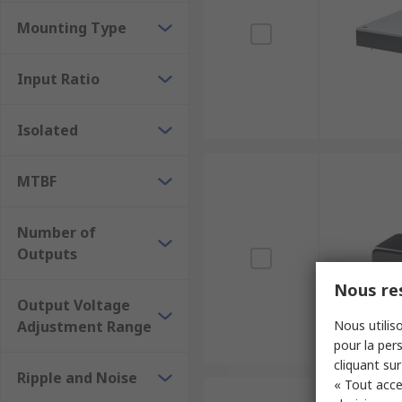
Mounting Type
Input Ratio
Isolated
MTBF
Number of
Outputs
Nous res
Output Voltage
Adjustment Range
Nous utiliso
pour la pers
cliquant sur
Ripple and Noise
« Tout acce