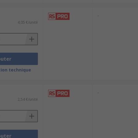
-
4,05 €/unité
outer
ion technique
-
2,54 €/unité
outer