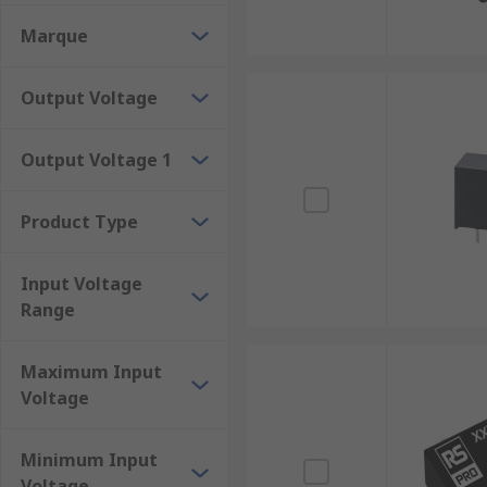
DIP16
Marque
DIP24
PDIP
Output Voltage
SIP
Encapsulated
Output Voltage 1
Full and half brick
Product Type
Mounting Types
Input Voltage
DC-DC converters are used in many different environm
Range
mounting options including:
Chassis mount
Maximum Input
Voltage
DIN-Rail mount
Flange mount
Minimum Input
PCB mount
Voltage