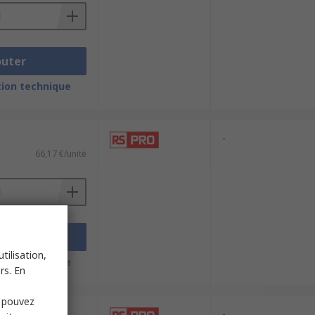
outer
ion technique
-
66,17 €/unité
outer
tilisation,
ion technique
rs. En
s pouvez
-