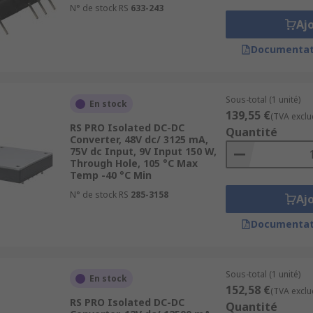
N° de stock RS
633-243
Aj
Documentat
Sous-total (1 unité)
En stock
139,55 €
(TVA exclu
ectrical isolation provides additional safety to personnel i
RS PRO Isolated DC-DC
Quantité
ls are railway- and medical-approved.
Converter, 48V dc/ 3125 mA,
75V dc Input, 9V Input 150 W,
Through Hole, 105 °C Max
Temp -40 °C Min
N° de stock RS
285-3158
Aj
Documentat
Sous-total (1 unité)
En stock
152,58 €
(TVA exclu
RS PRO Isolated DC-DC
Quantité