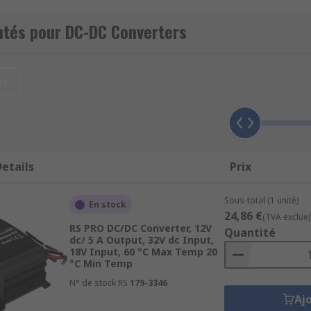
ntés pour DC-DC Converters
Converters from industry-leading brands including TDK-Lam
et
nd devices containing different circuits or sub-circuits whe
 converting AC to DC, an
AC-DC converter
would be used.
etails
Prix
Sous-total (1 unité)
put and output voltages in both single outputs, dual output
En stock
24,86 €
(TVA exclue)
RS PRO DC/DC Converter, 12V
Quantité
dc/ 5 A Output, 32V dc Input,
18V Input, 60 °C Max Temp 20
°C Min Temp
N° de stock RS
179-3346
ackages to suit every eventuality. Some of the most popula
Aj