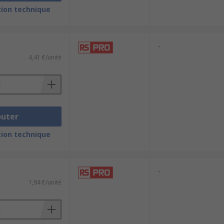
ion technique
-
4,41 €/unité
outer
install. Our products come in a range of
ion technique
-
1,94 €/unité