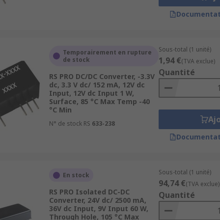
Documentat
Sous-total (1 unité)
Temporairement en rupture
1,94 €
de stock
(TVA exclue)
Quantité
RS PRO DC/DC Converter, -3.3V
dc, 3.3 V dc/ 152 mA, 12V dc
Input, 12V dc Input 1 W,
Surface, 85 °C Max Temp -40
°C Min
Aj
N° de stock RS
633-238
Documentat
Sous-total (1 unité)
En stock
94,74 €
(TVA exclue)
RS PRO Isolated DC-DC
Quantité
Converter, 24V dc/ 2500 mA,
36V dc Input, 9V Input 60 W,
Through Hole, 105 °C Max