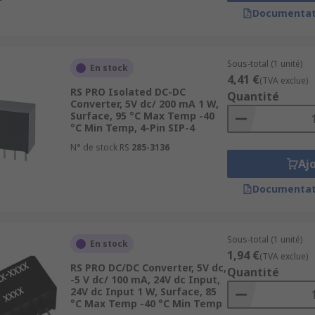
Documentat
Sous-total (1 unité)
En stock
4,41 €
(TVA exclue)
RS PRO Isolated DC-DC
Quantité
Converter, 5V dc/ 200 mA 1 W,
Surface, 95 °C Max Temp -40
°C Min Temp, 4-Pin SIP-4
N° de stock RS
285-3136
Aj
ents and applications so they need to be easy to mount or 
Documentat
Sous-total (1 unité)
En stock
1,94 €
(TVA exclue)
RS PRO DC/DC Converter, 5V dc,
Quantité
-5 V dc/ 100 mA, 24V dc Input,
24V dc Input 1 W, Surface, 85
°C Max Temp -40 °C Min Temp