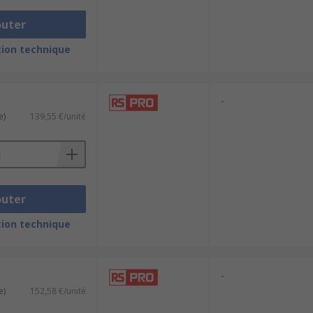
outer
ion technique
-
e)
139,55 €/unité
n case of internal failure.Wide range of
outer
ion technique
-
e)
152,58 €/unité