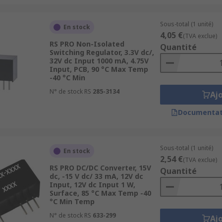
Sous-total (1 unité)
En stock
4,05 €
(TVA exclue)
RS PRO Non-Isolated
Quantité
Switching Regulator, 3.3V dc/,
32V dc Input 1000 mA, 4.75V
Input, PCB, 90 °C Max Temp
-40 °C Min
N° de stock RS
285-3134
Aj
Documentat
Sous-total (1 unité)
En stock
2,54 €
(TVA exclue)
RS PRO DC/DC Converter, 15V
Quantité
dc, -15 V dc/ 33 mA, 12V dc
Input, 12V dc Input 1 W,
Surface, 85 °C Max Temp -40
°C Min Temp
N° de stock RS
633-299
Aj