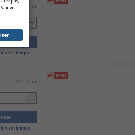
haitez pas,
91,34 €/unité
 Pour en
user
outer
ion technique
-
34,06 €/unité
outer
ion technique