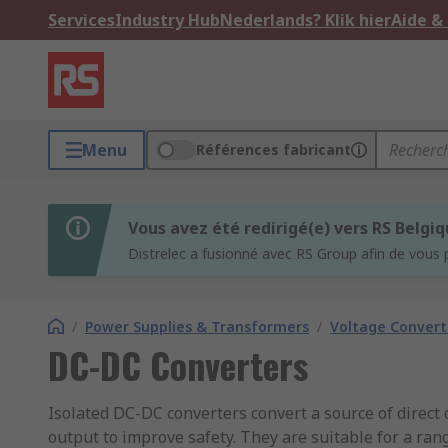
Services
Industry Hub
Nederlands? Klik hier
Aide &
Menu
Références fabricant
Vous avez été redirigé(e) vers RS Belgi
Distrelec a fusionné avec RS Group afin de vous 
/
Power Supplies & Transformers
/
Voltage Convert
DC-DC Converters
Isolated DC-DC converters convert a source of direct 
output to improve safety. They are suitable for a ra