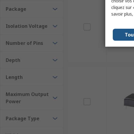
choisir vos
cliquez sur 
Package
savoir plus
Isolation Voltage
Tou
Number of Pins
Depth
Length
Maximum Output
Power
Package Type