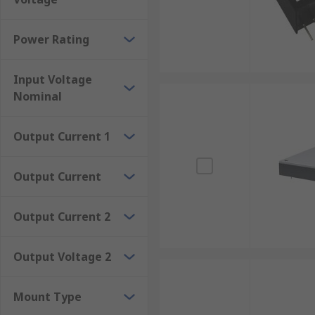
Rackmount
Surface mount
Power Rating
Through-hole
Input Voltage
The advantages of isolated DC-DC converters
Nominal
Meet international safety standards and regulations.El
Output Current 1
voltage conversion with high efficiency.Certain mode
Output Current
Output Current 2
Output Voltage 2
Mount Type