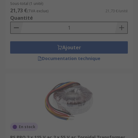
Sous-total (1 unité)
21,73 €
(TVA exclue)
21,73 €/unité
Quantité
Ajouter
Documentation technique
En stock
RS PRO 2 x 115 V ac 2 x 55 V ac Toroidal Transformer