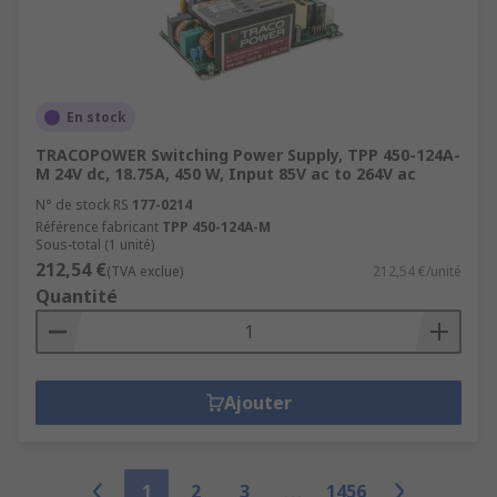
En stock
TRACOPOWER Switching Power Supply, TPP 450-124A-
M 24V dc, 18.75A, 450 W, Input 85V ac to 264V ac
N° de stock RS
177-0214
Référence fabricant
TPP 450-124A-M
Sous-total (1 unité)
212,54 €
(TVA exclue)
212,54 €/unité
Quantité
Ajouter
1
2
3
1456