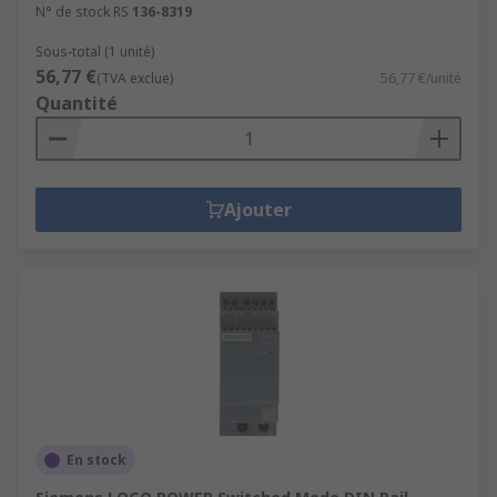
N° de stock RS
136-8319
Sous-total (1 unité)
56,77 €
(TVA exclue)
56,77 €/unité
Quantité
Ajouter
En stock