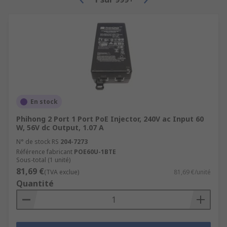
high variations between the different
transformers we have available. But as an
example, some of the more common types we
offer are.
DIN Rail Panel Mount Transformers
PCB Transformers
Lighting Transformers
En stock
Audio Transformers
Phihong 2 Port 1 Port PoE Injector, 240V ac Input 60
W, 56V dc Output, 1.07 A
Why choose RS for Power Supplies or
N° de stock RS
204-7273
Transformers?
Référence fabricant
POE60U-1BTE
Sous-total (1 unité)
81,69 €
(TVA exclue)
81,69 €/unité
As a company, we value our customers and work
Quantité
with respected brands and manufacturers who
all maintain a high standard. Including the RS Pro
own brand that ensures the electronics you
receive provide an excellent performance. When