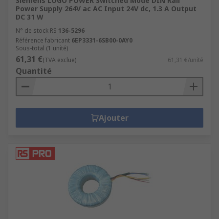
Siemens LOGO POWER Switched Mode DIN Rail
Power Supply 264V ac AC Input 24V dc, 1.3 A Output
DC 31 W
N° de stock RS
136-5296
Référence fabricant
6EP3331-6SB00-0AY0
Sous-total (1 unité)
61,31 €
(TVA exclue)
61,31 €/unité
Quantité
Ajouter