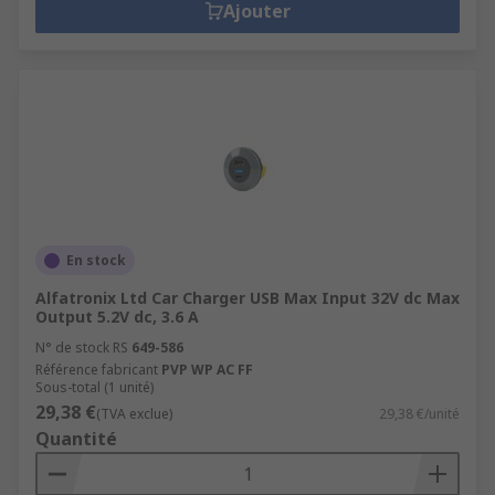
Ajouter
it comes to power and electricity, businesses will
not be able to function without it. All of the
power supplies and the transformers we provide
guarantee a happy user.
En stock
Alfatronix Ltd Car Charger USB Max Input 32V dc Max
Output 5.2V dc, 3.6 A
N° de stock RS
649-586
Référence fabricant
PVP WP AC FF
Sous-total (1 unité)
29,38 €
(TVA exclue)
29,38 €/unité
Quantité