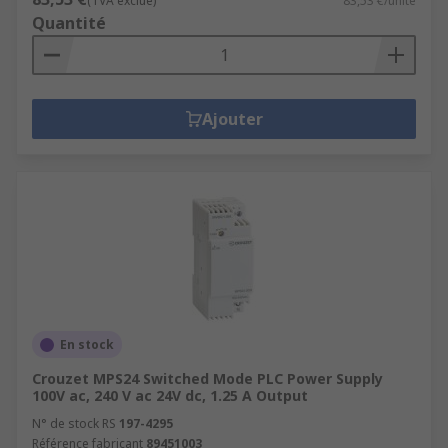
(TVA exclue)
83,53 €/unité
Quantité
Ajouter
En stock
Crouzet MPS24 Switched Mode PLC Power Supply
100V ac, 240 V ac 24V dc, 1.25 A Output
N° de stock RS
197-4295
Référence fabricant
89451003