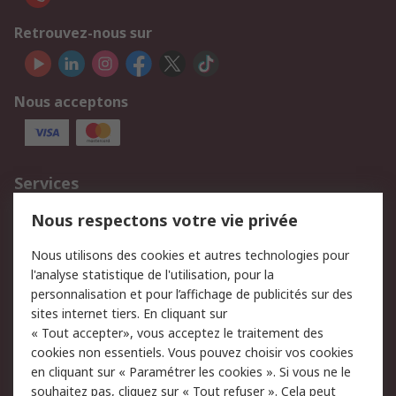
Retrouvez-nous sur
Nous acceptons
Services
750.000 produits
2.500 marques
Nous respectons votre vie privée
Commander
Solutions d’achat
Nous utilisons des cookies et autres technologies pour
Retours
Support technique
l'analyse statistique de l'utilisation, pour la
Track & trace
personnalisation et pour l’affichage de publicités sur des
sites internet tiers. En cliquant sur
Legal
« Tout accepter», vous acceptez le traitement des
cookies non essentiels. Vous pouvez choisir vos cookies
Politique de cookies
Sécurité des e-mails
en cliquant sur « Paramétrer les cookies ». Si vous ne le
souhaitez pas, cliquez sur « Tout refuser ». Cela peut
Politique de protection
Conditions générales