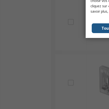
choisir vos
cliquez sur 
savoir plus
Tou