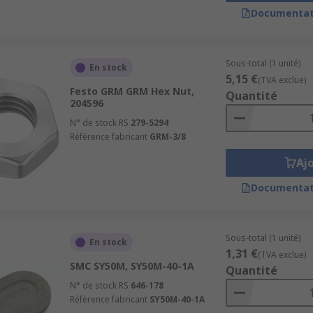
Documentat
Sous-total (1 unité)
En stock
5,15 €
(TVA exclue)
Festo GRM GRM Hex Nut,
Quantité
204596
N° de stock RS
279-5294
Référence fabricant
GRM-3/8
Aj
Documentat
Sous-total (1 unité)
En stock
1,31 €
(TVA exclue)
SMC SY50M, SY50M-40-1A
Quantité
N° de stock RS
646-178
Référence fabricant
SY50M-40-1A