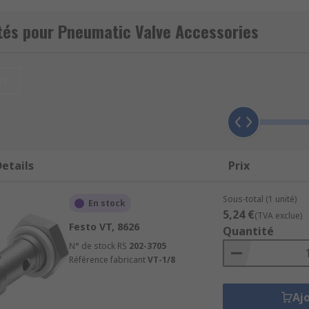
tés pour Pneumatic Valve Accessories
et
etails
Prix
Sous-total (1 unité)
En stock
5,24 €
(TVA exclue)
Festo VT, 8626
Quantité
N° de stock RS
202-3705
Référence fabricant
VT-1/8
Aj