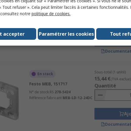
 cookies en cliquant sur « Paramétrer les cookies ». Si vous ne le sou
En stock
18,03 €
(TVA exclue)
« Tout refuser ». Cela peut limiter l’accès à certaines fonctionnalités.
SMC VVQC1000, VVQC1000-1A-
Quantité
, consultez notre
politique de cookies.
S-C4
N° de stock RS
646-244
Référence fabricant
t accepter
Paramétrer les cookies
Tout ref
VVQC1000-1A-S-C4
Aj
Documentat
Sous-total (1 unité)
En stock
15,44 €
(TVA exclue)
Festo MEB, 151717
Quantité
N° de stock RS
278-5424
Référence fabricant
MEB-LD-12-24DC
Aj
Documentat