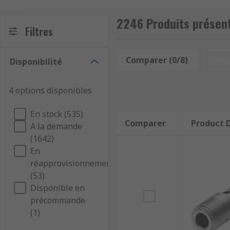
plates.
2246 Produits présen
Filtres
Comparer (0/8)
Res
Disponibilité
4 options disponibles
En stock (535)
Comparer
Product D
A la demande
(1642)
En
réapprovisionnement
(53)
Disponible en
précommande
(1)