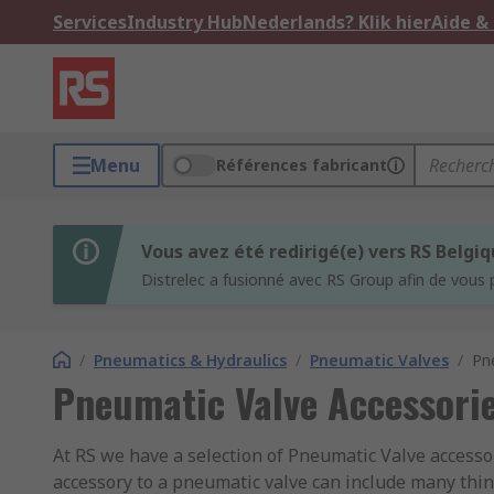
Services
Industry Hub
Nederlands? Klik hier
Aide &
Menu
Références fabricant
Vous avez été redirigé(e) vers RS Belgi
Distrelec a fusionné avec RS Group afin de vous 
/
Pneumatics & Hydraulics
/
Pneumatic Valves
/
Pn
Pneumatic Valve Accessori
At RS we have a selection of Pneumatic Valve accesso
accessory to a pneumatic valve can include many thing