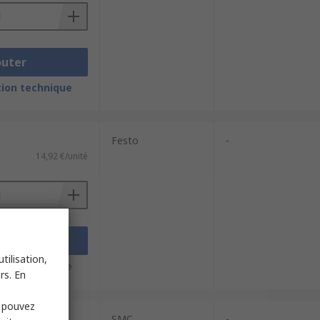
outer
ion technique
Festo
-
14,92 €/unité
outer
tilisation,
ion technique
rs. En
s pouvez
SMC
-