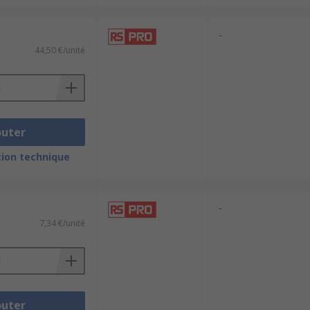
-
44,50 €/unité
outer
ion technique
-
7,34 €/unité
outer