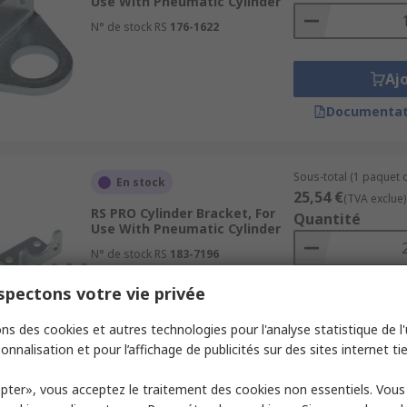
Use With Pneumatic Cylinder
N° de stock RS
176-1622
Aj
Documentat
Sous-total (1 paquet d
En stock
25,54 €
(TVA exclue)
RS PRO Cylinder Bracket, For
Quantité
Use With Pneumatic Cylinder
N° de stock RS
183-7196
pectons votre vie privée
Aj
ns des cookies et autres technologies pour l'analyse statistique de l'u
Documentat
onnalisation et pour l’affichage de publicités sur des sites internet tie
pter», vous acceptez le traitement des cookies non essentiels. Vou
Sous-total (1 unité)