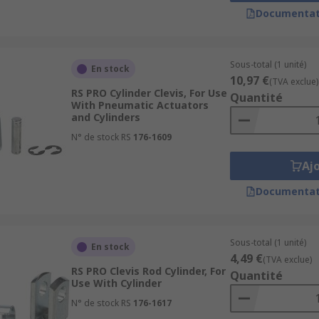
Documentat
nce on hydraulic and pneumatic cylinders. Hydraulic cylinde
n presses and packing machines, as well as mobile equipment
d in packaging machinery, automation equipment and chemic
Sous-total (1 unité)
En stock
10,97 €
(TVA exclue)
RS PRO Cylinder Clevis, For Use
Quantité
With Pneumatic Actuators
and Cylinders
N° de stock RS
176-1609
Aj
Documentat
Sous-total (1 unité)
En stock
4,49 €
(TVA exclue)
RS PRO Clevis Rod Cylinder, For
Quantité
Use With Cylinder
N° de stock RS
176-1617