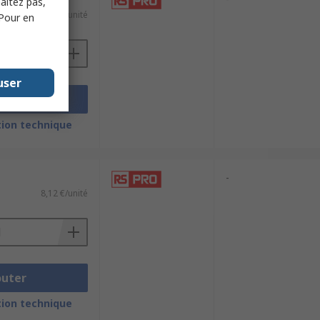
haitez pas,
55,80 €/unité
 Pour en
user
outer
ion technique
-
8,12 €/unité
outer
ion technique