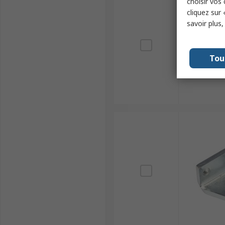
choisir vos
cliquez sur 
savoir plus
Tou