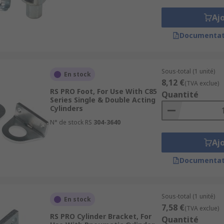
Aj
Documentat
Sous-total (1 unité)
En stock
8,12 €
(TVA exclue)
RS PRO Foot, For Use With C85
Quantité
Series Single & Double Acting
Cylinders
N° de stock RS
304-3640
Aj
Documentat
Sous-total (1 unité)
En stock
7,58 €
(TVA exclue)
RS PRO Cylinder Bracket, For
Quantité