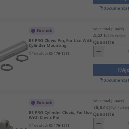
Documentat
Sous-total (1 unité)
En stock
4,42 €
(TVA exclue)
RS PRO Clevis Pin, For Use With
Quantité
Cylinder Mounting
N° de stock RS
176-1593
Aj
Documentat
Sous-total (1 unité)
En stock
78,02 €
(TVA exclue)
RS PRO Cylinder Clevis, For Use
Quantité
With Clevis Pin
N° de stock RS
176-1578