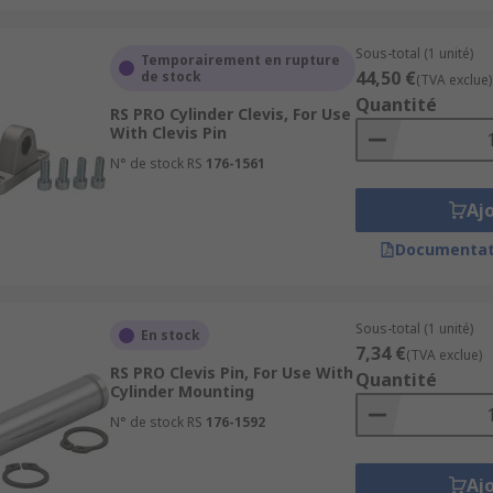
Sous-total (1 unité)
Temporairement en rupture
44,50 €
de stock
(TVA exclue)
Quantité
RS PRO Cylinder Clevis, For Use
With Clevis Pin
N° de stock RS
176-1561
Aj
Documentat
Sous-total (1 unité)
En stock
7,34 €
(TVA exclue)
RS PRO Clevis Pin, For Use With
Quantité
Cylinder Mounting
N° de stock RS
176-1592
Aj