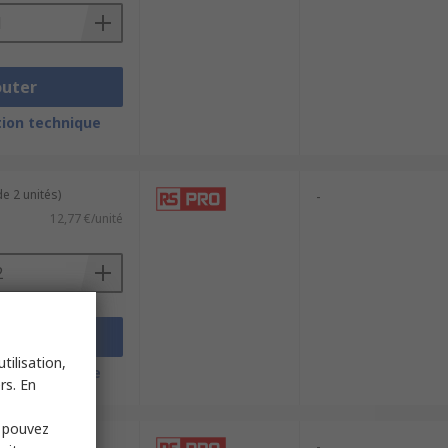
outer
ion technique
e 2 unités)
-
12,77 €/unité
outer
tilisation,
ion technique
rs. En
s pouvez
-