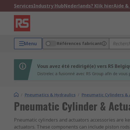
Services
Industry Hub
Nederlands? Klik hier
Aide &
Menu
Références fabricant
Vous avez été redirigé(e) vers RS Belgi
Distrelec a fusionné avec RS Group afin de vous 
/
Pneumatics & Hydraulics
/
Pneumatic Cylinders & 
Pneumatic Cylinder & Actu
Pneumatic cylinders and actuators accessories are k
actuators. These components can include piston rods,