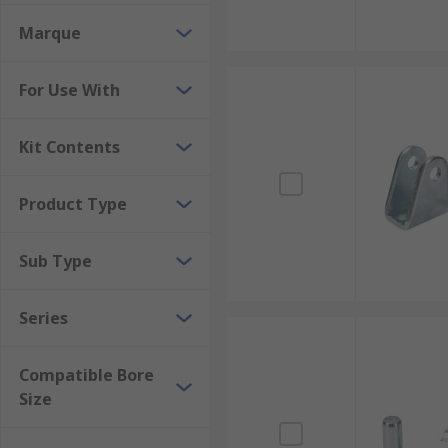
These kits are used to repair and carry out maintena
Marque
lifting and transporting loads. They are also found i
agricultural machinery. Pneumatic cylinders are use
For Use With
Kit Contents
Product Type
Sub Type
Series
Compatible Bore
Size