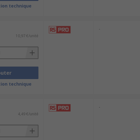
ion technique
rs are used in cranes, booms and for
 like construction vehicles or
al handling applications.
-
10,97 €/unité
outer
ion technique
-
4,49 €/unité