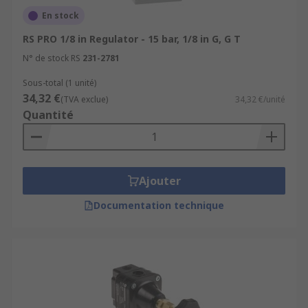
En stock
RS PRO 1/8 in Regulator - 15 bar, 1/8 in G, G T
N° de stock RS
231-2781
Sous-total (1 unité)
34,32 €
(TVA exclue)
34,32 €/unité
Quantité
Ajouter
Documentation technique