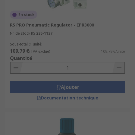
Inlet pressure
En stock
Outlet pressure
RS PRO Pneumatic Regulator - EPR3000
Connection port sizes
N° de stock RS
235-1137
Flow rate
Sous-total (1 unité)
Operating temperature
109,79 €
(TVA exclue)
109,79 €/unité
Quantité
Size and weight requirements
Ajouter
Documentation technique