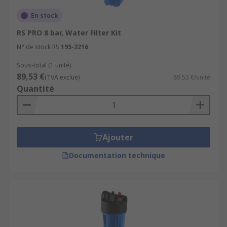
Complete, ready for the installation kit
En stock
Choice of cartridges to reduce most
RS PRO 8 bar, Water Filter Kit
contaminants
N° de stock RS
195-2216
Filters are easy to install
Sous-total (1 unité)
No unpleasant smells or taste
89,53 €
(TVA exclue)
89,53 €/unité
Quantité
Clean refreshing water on demand
Water Filter Systems can help support a healthy
building by improving Water Quality
Ajouter
Documentation technique