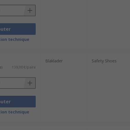
outer
ion technique
Blaklader
Safety Shoes
e)
139,00 €/paire
outer
ion technique