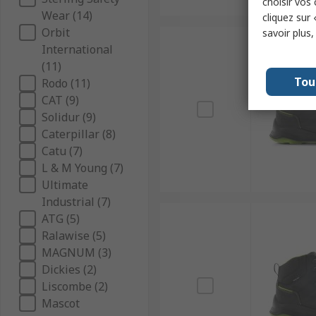
choisir vos
Wear (14)
cliquez sur 
Orbit
savoir plus
International
(11)
Tou
Rodo (11)
CAT (9)
Solidur (9)
Caterpillar (8)
Catu (7)
L & M Young (7)
Ultimate
Industrial (7)
ATG (5)
Ralawise (5)
MAGNUM (3)
Dickies (2)
Liscombe (2)
Mascot