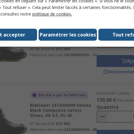
 cookies en cliquant sur « Paramétrer les cookies ». Si vous ne le sou
« Tout refuser ». Cela peut limiter l’accès à certaines fonctionnalités.
, consultez notre
politique de cookies.
Sous-total (1 paire)
Stocké-e par le fabricant
139,00 €
(TVA exclu
Blaklader 2413000099 Unisex
Quantité
t accepter
Paramétrer les cookies
Tout ref
Black Composite Safety
Shoes, UK 4, EU 37
N° de stock RS
672-900
Référence fabricant
241300009943 - 37
Aj
Documentat
Sous-total (1 paire)
Stocké-e par le fabricant
139,00 €
(TVA exclu
Blaklader 2413000099 Unisex
Quantité
Black Composite Safety
Shoes, UK 6.5, EU 40
N° de stock RS
672-903
Référence fabricant
241300009943 - 40