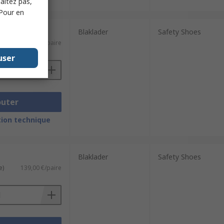
haitez pas,
 Pour en
Blaklader
Safety Shoes
e)
139,00 €/paire
user
outer
ion technique
Blaklader
Safety Shoes
e)
139,00 €/paire