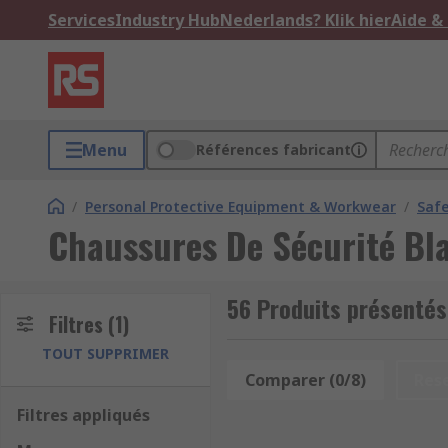
Services
Industry Hub
Nederlands? Klik hier
Aide &
Menu
Références fabricant
/
Personal Protective Equipment & Workwear
/
Saf
Chaussures De Sécurité Bl
56 Produits présentés
Filtres
(1)
TOUT SUPPRIMER
Comparer (0/8)
Res
Filtres appliqués