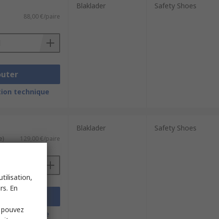
Blaklader
Safety Shoes
88,00 €/paire
outer
ion technique
Blaklader
Safety Shoes
e)
129,00 €/paire
tilisation,
rs. En
outer
s pouvez
ion technique