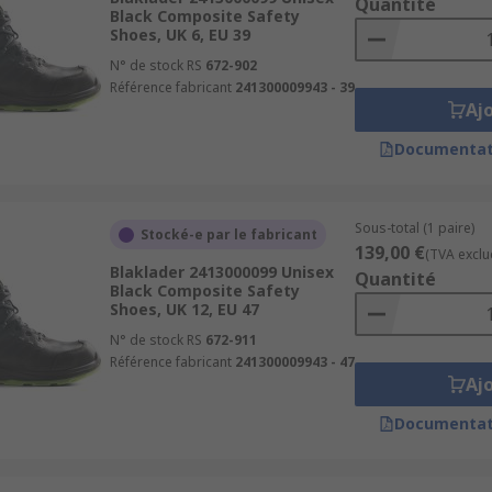
Quantité
Black Composite Safety
Shoes, UK 6, EU 39
N° de stock RS
672-902
Référence fabricant
241300009943 - 39
Aj
Documentat
Sous-total (1 paire)
Stocké-e par le fabricant
139,00 €
(TVA exclu
Blaklader 2413000099 Unisex
Quantité
Black Composite Safety
Shoes, UK 12, EU 47
N° de stock RS
672-911
Référence fabricant
241300009943 - 47
Aj
Documentat