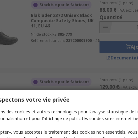
Sous-total (1 paire)
Stocké-e par le fabricant
88,00 €
(TVA exclue)
Blaklader 2372 Unisex Black
Quantité
Composite Safety Shoes, UK
11, EU 46
N° de stock RS
805-779
Référence fabricant
237200009900 - 46
Aj
Documentat
Sous-total (1 paire)
Stocké-e par le fabricant
129,00 €
(TVA exclu
Blaklader 2412000099 Unisex
Quantité
Black Composite Safety
pectons votre vie privée
Shoes, UK 8, EU 42
ns des cookies et autres technologies pour l'analyse statistique de l'u
N° de stock RS
672-890
Référence fabricant
241200009943 - 42
onnalisation et pour l’affichage de publicités sur des sites internet tie
Aj
pter», vous acceptez le traitement des cookies non essentiels. Vou
Documentat