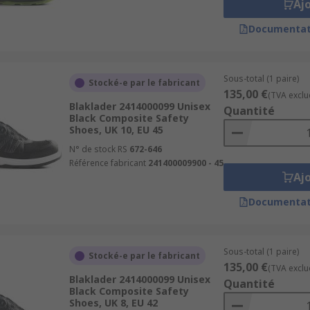
Aj
Documentat
Sous-total (1 paire)
Stocké-e par le fabricant
135,00 €
(TVA exclu
Blaklader 2414000099 Unisex
Quantité
Black Composite Safety
Shoes, UK 10, EU 45
N° de stock RS
672-646
Référence fabricant
241400009900 - 45
Aj
Documentat
Sous-total (1 paire)
Stocké-e par le fabricant
135,00 €
(TVA exclu
Blaklader 2414000099 Unisex
Quantité
Black Composite Safety
Shoes, UK 8, EU 42