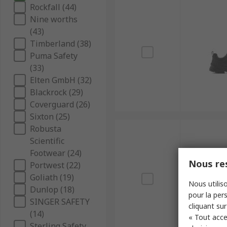
Rockfall (44)
Nine worths
(43)
Timberland (38)
Puma Safety
(33)
Elten GmbH (32)
Blackrock (29)
Coverguard (26)
Sixton (25)
Robusta
Scientific
Footwear (24)
Nous res
Portwest (22)
Goliath (19)
Nous utiliso
Dunlop (18)
pour la pers
SINGER SAFETY
cliquant sur
(14)
« Tout acce
Sterling Safety