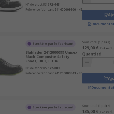
N° de stock RS
672-643
Référence fabricant
241400009900 - 42
Aj
Documentat
Sous-total (1 paire)
Stocké-e par le fabricant
129,00 €
(TVA exclu
Blaklader 2412000099 Unisex
Quantité
Black Composite Safety
Shoes, UK 3, EU 36
N° de stock RS
672-883
Référence fabricant
241200009943 - 36
Aj
Documentat
Sous-total (1 paire)
Stocké-e par le fabricant
135,00 €
(TVA exclu