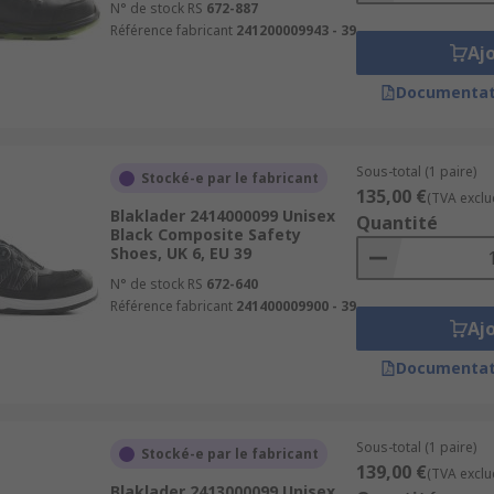
N° de stock RS
672-887
Référence fabricant
241200009943 - 39
Aj
Documentat
Sous-total (1 paire)
Stocké-e par le fabricant
135,00 €
(TVA exclu
Blaklader 2414000099 Unisex
Quantité
Black Composite Safety
Shoes, UK 6, EU 39
N° de stock RS
672-640
Référence fabricant
241400009900 - 39
Aj
Documentat
Sous-total (1 paire)
Stocké-e par le fabricant
139,00 €
(TVA exclu
Blaklader 2413000099 Unisex