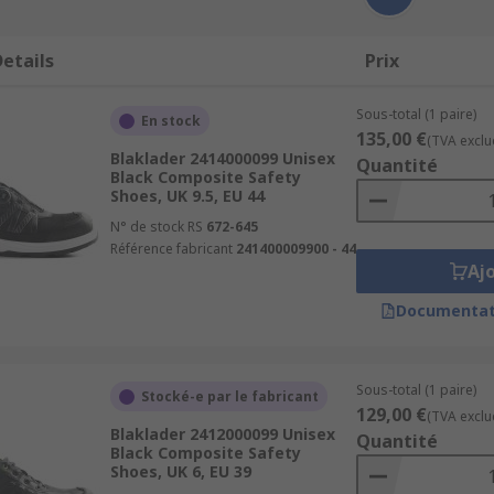
etails
Prix
Sous-total (1 paire)
En stock
135,00 €
(TVA exclu
Blaklader 2414000099 Unisex
Quantité
Black Composite Safety
Shoes, UK 9.5, EU 44
N° de stock RS
672-645
Référence fabricant
241400009900 - 44
Aj
Documentat
Sous-total (1 paire)
Stocké-e par le fabricant
129,00 €
(TVA exclu
Blaklader 2412000099 Unisex
Quantité
Black Composite Safety
Shoes, UK 6, EU 39