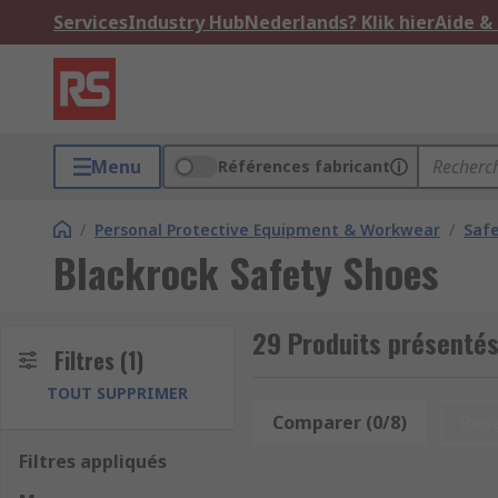
Services
Industry Hub
Nederlands? Klik hier
Aide &
Menu
Références fabricant
/
Personal Protective Equipment & Workwear
/
Saf
Blackrock Safety Shoes
29 Produits présentés
Filtres
(1)
TOUT SUPPRIMER
Comparer (0/8)
Res
Filtres appliqués