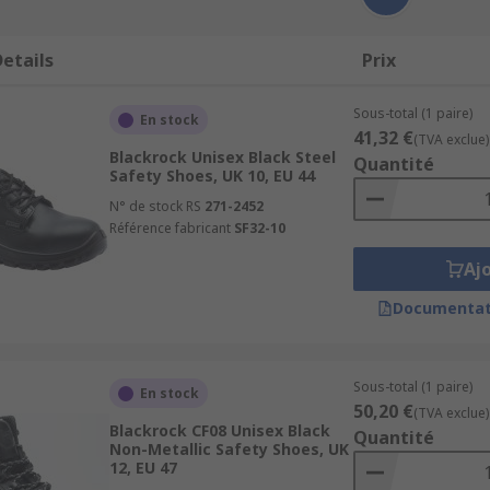
etails
Prix
Sous-total (1 paire)
En stock
41,32 €
(TVA exclue)
Blackrock Unisex Black Steel
Quantité
Safety Shoes, UK 10, EU 44
N° de stock RS
271-2452
Référence fabricant
SF32-10
Aj
Documentat
Sous-total (1 paire)
En stock
50,20 €
(TVA exclue)
Blackrock CF08 Unisex Black
Quantité
Non-Metallic Safety Shoes, UK
12, EU 47