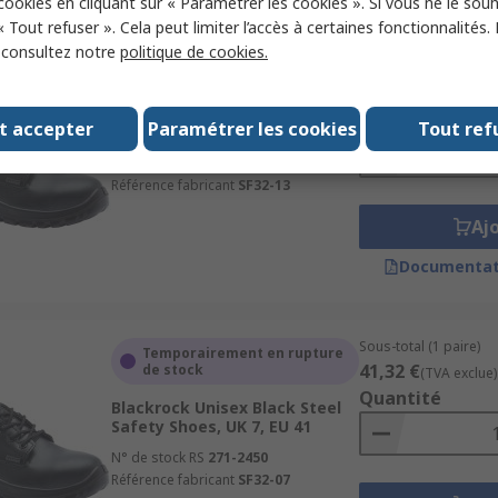
 cookies en cliquant sur « Paramétrer les cookies ». Si vous ne le sou
« Tout refuser ». Cela peut limiter l’accès à certaines fonctionnalités.
, consultez notre
politique de cookies.
Sous-total (1 paire)
En stock
41,32 €
(TVA exclue)
Blackrock Unisex Black Steel
Quantité
t accepter
Paramétrer les cookies
Tout ref
Safety Shoes, UK 13, EU 48
N° de stock RS
271-2455
Référence fabricant
SF32-13
Aj
Documentat
Sous-total (1 paire)
Temporairement en rupture
41,32 €
de stock
(TVA exclue)
Quantité
Blackrock Unisex Black Steel
Safety Shoes, UK 7, EU 41
N° de stock RS
271-2450
Référence fabricant
SF32-07