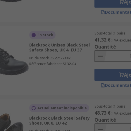
Aj
Documentat
Sous-total (1 paire)
En stock
41,32 €
(TVA exclue)
Blackrock Unisex Black Steel
Quantité
Safety Shoes, UK 4, EU 37
N° de stock RS
271-2447
Référence fabricant
SF32-04
Aj
Documentat
Sous-total (1 paire)
Actuellement indisponible
48,73 €
(TVA exclue)
Blackrock Black Steel Safety
Quantité
Shoes, UK 8, EU 42