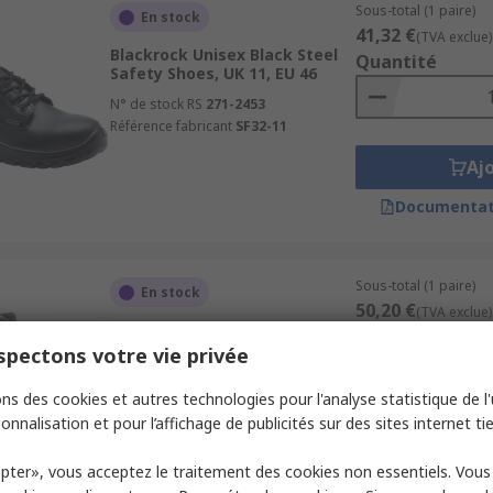
Sous-total (1 paire)
En stock
41,32 €
(TVA exclue)
Blackrock Unisex Black Steel
Quantité
Safety Shoes, UK 11, EU 46
N° de stock RS
271-2453
Référence fabricant
SF32-11
Aj
Documentat
Sous-total (1 paire)
En stock
50,20 €
(TVA exclue)
Blackrock CF08 Unisex Black
Quantité
Non-Metallic Safety Shoes, UK
pectons votre vie privée
6, EU 39
ns des cookies et autres technologies pour l'analyse statistique de l'u
N° de stock RS
276-1755
Référence fabricant
CF08-06
onnalisation et pour l’affichage de publicités sur des sites internet tie
Aj
pter», vous acceptez le traitement des cookies non essentiels. Vou
Documentat