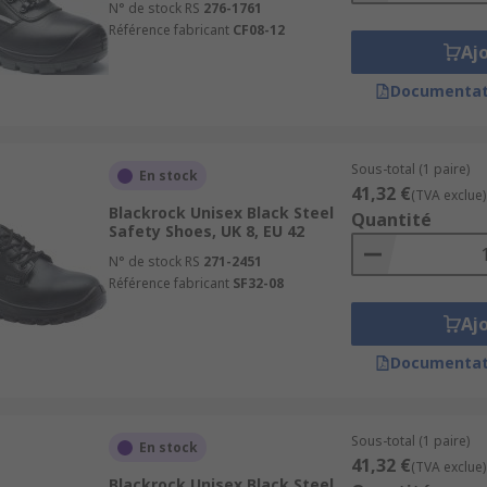
N° de stock RS
276-1761
Référence fabricant
CF08-12
Aj
Documentat
Sous-total (1 paire)
En stock
41,32 €
(TVA exclue)
Blackrock Unisex Black Steel
Quantité
Safety Shoes, UK 8, EU 42
N° de stock RS
271-2451
Référence fabricant
SF32-08
Aj
Documentat
Sous-total (1 paire)
En stock
41,32 €
(TVA exclue)
Blackrock Unisex Black Steel