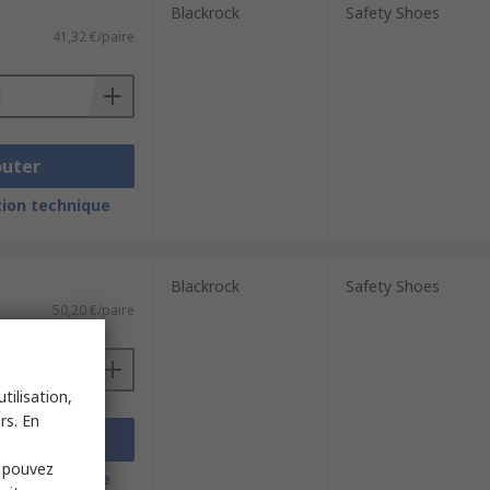
Blackrock
Safety Shoes
41,32 €/paire
outer
ion technique
Blackrock
Safety Shoes
50,20 €/paire
tilisation,
rs. En
outer
s pouvez
ion technique