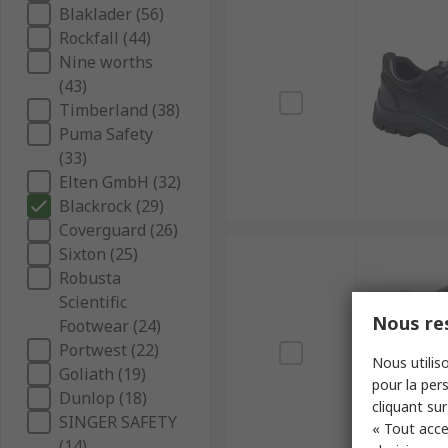
Blaklader (56)
Rockfall (44)
Nine worths
(43)
Timberland (38)
Puma Safety
(33)
Elten GmbH (32)
Blackrock (29)
Coverguard (26)
Sixton (25)
Robusta
Scientific
Nous res
Footwear (24)
Portwest (22)
Nous utiliso
Goliath (19)
pour la pers
Dunlop (18)
cliquant sur
SINGER SAFETY
« Tout acce
(14)