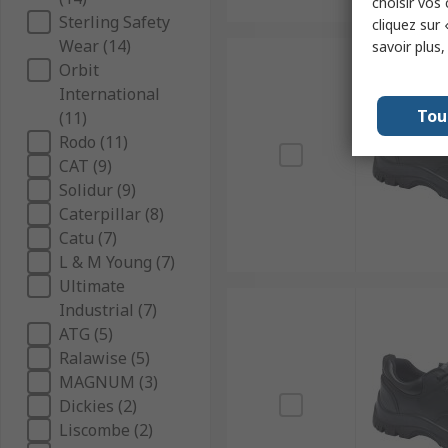
choisir vos
Sterling Safety
cliquez sur 
Wear (14)
savoir plus
Orbit
International
Tou
(11)
Rodo (11)
CAT (9)
Solidur (9)
Caterpillar (8)
Catu (7)
L & M Young (7)
Ultimate
Industrial (7)
ATG (5)
Ralawise (5)
MAGNUM (3)
Dickies (2)
Liscombe (2)