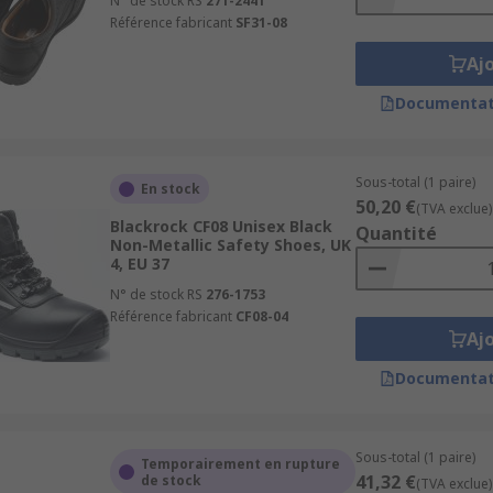
N° de stock RS
271-2441
Référence fabricant
SF31-08
Aj
Documentat
Sous-total (1 paire)
En stock
50,20 €
(TVA exclue)
Blackrock CF08 Unisex Black
Quantité
Non-Metallic Safety Shoes, UK
4, EU 37
N° de stock RS
276-1753
Référence fabricant
CF08-04
Aj
Documentat
Sous-total (1 paire)
Temporairement en rupture
41,32 €
de stock
(TVA exclue)