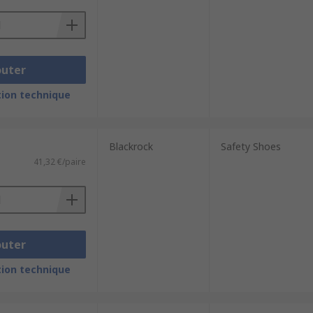
outer
ion technique
Blackrock
Safety Shoes
41,32 €/paire
outer
ion technique