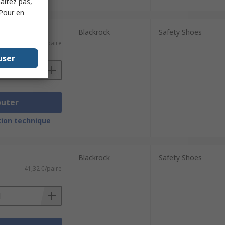
haitez pas,
 Pour en
Blackrock
Safety Shoes
41,32 €/paire
user
outer
ion technique
Blackrock
Safety Shoes
41,32 €/paire