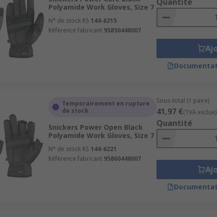
Quantité
Polyamide Work Gloves, Size 7
N° de stock RS
144-6215
Référence fabricant
95850448007
Aj
Documentat
Sous-total (1 paire)
Temporairement en rupture
41,97 €
de stock
(TVA exclue)
Quantité
Snickers Power Open Black
Polyamide Work Gloves, Size 7
N° de stock RS
144-6221
Référence fabricant
95860448007
Aj
Documentat