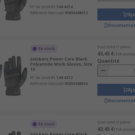
N° de stock RS
144-6214
Référence fabricant
95850448012
Aj
Documentat
Sous-total (1 paire)
En stock
43,45 €
(TVA exclue)
Snickers Power Core Black
Quantité
Polyamide Work Gloves, Size
10
N° de stock RS
144-6212
Référence fabricant
95850448010
Aj
Documentat
Sous-total (1 paire)
En stock
43,45 €
(TVA exclue)
Snickers Power Core Black