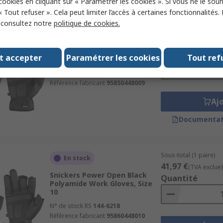
 cookies en cliquant sur « Paramétrer les cookies ». Si vous ne le sou
« Tout refuser ». Cela peut limiter l’accès à certaines fonctionnalités.
, consultez notre
politique de cookies.
Sous-total (1 paire)
En stock
43,45 €
(TVA exclue)
Snickers Power Core Black
Quantité
t accepter
Paramétrer les cookies
Tout ref
Polyamide Work Gloves, Size 9
N° de stock RS
144-6217
Référence fabricant
95850448009
Aj
Documentat
Sous-total (1 paire)
En stock
41,97 €
(TVA exclue)
Snickers Power Open Black
Quantité
Polyamide Work Gloves, Size
10
N° de stock RS
144-6218
Référence fabricant
95860448010