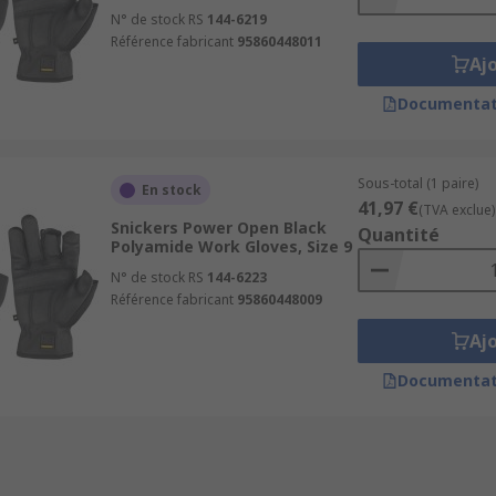
N° de stock RS
144-6219
Référence fabricant
95860448011
Aj
Documentat
Sous-total (1 paire)
En stock
41,97 €
(TVA exclue)
Snickers Power Open Black
Quantité
Polyamide Work Gloves, Size 9
N° de stock RS
144-6223
Référence fabricant
95860448009
Aj
Documentat