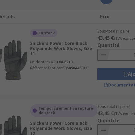
etails
Prix
Sous-total (1 paire)
En stock
43,45 €
(TVA exclue)
Snickers Power Core Black
Quantité
Polyamide Work Gloves, Size
11
N° de stock RS
144-6213
Référence fabricant
95850448011
Aj
Documentat
Sous-total (1 paire)
Temporairement en rupture
43,45 €
de stock
(TVA exclue)
Quantité
Snickers Power Core Black
Polyamide Work Gloves, Size
12