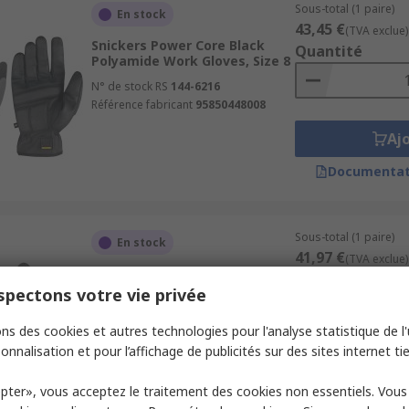
Sous-total (1 paire)
En stock
43,45 €
(TVA exclue)
Snickers Power Core Black
Quantité
Polyamide Work Gloves, Size 8
N° de stock RS
144-6216
Référence fabricant
95850448008
Aj
Documentat
Sous-total (1 paire)
En stock
41,97 €
(TVA exclue)
Snickers Power Open Black
Quantité
Polyamide Work Gloves, Size 8
pectons votre vie privée
N° de stock RS
144-6222
ns des cookies et autres technologies pour l'analyse statistique de l'u
Référence fabricant
95860448008
onnalisation et pour l’affichage de publicités sur des sites internet tie
Aj
pter», vous acceptez le traitement des cookies non essentiels. Vou
Documentat