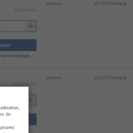
Snickers
EN 374 Chemical
43,45 €/paire
outer
ion technique
Snickers
EN 374 Chemical
41,97 €/paire
tilisation,
rs. En
outer
s pouvez
ion technique