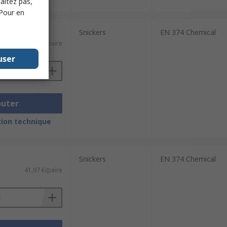
haitez pas,
 Pour en
Snickers
EN 374 Chemical
43,45 €/paire
user
outer
ion technique
Snickers
EN 374 Chemical
41,97 €/paire