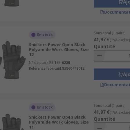
Aj
Documentat
Sous-total (1 paire)
En stock
41,97 €
(TVA exclue)
Snickers Power Open Black
Quantité
Polyamide Work Gloves, Size
12
N° de stock RS
144-6220
Référence fabricant
95860448012
Aj
Documentat
Sous-total (1 paire)
En stock
41,97 €
(TVA exclue)
Snickers Power Open Black
Quantité
Polyamide Work Gloves, Size
11