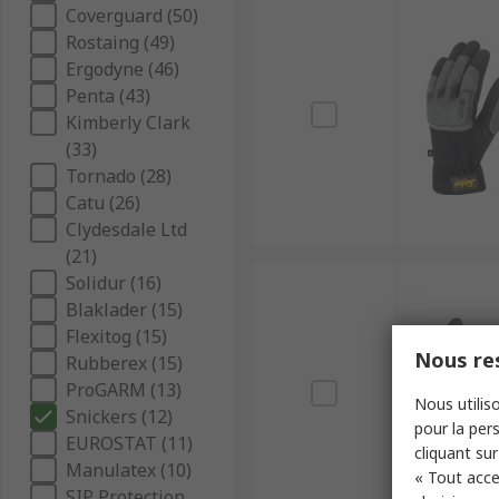
Coverguard (50)
Rostaing (49)
Ergodyne (46)
Penta (43)
Kimberly Clark
(33)
Tornado (28)
Catu (26)
Clydesdale Ltd
(21)
Solidur (16)
Blaklader (15)
Flexitog (15)
Nous res
Rubberex (15)
ProGARM (13)
Nous utiliso
Snickers (12)
pour la pers
EUROSTAT (11)
cliquant sur
Manulatex (10)
« Tout acce
SIP Protection