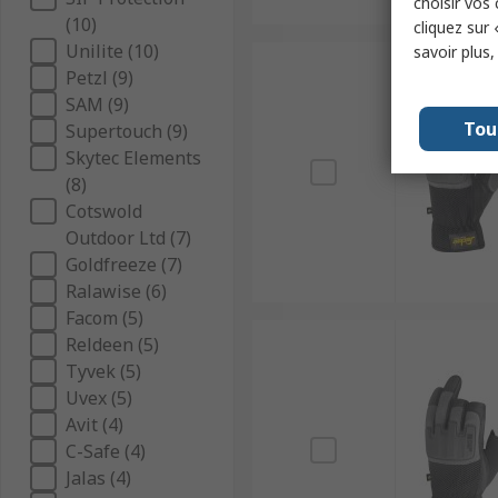
choisir vos
(10)
cliquez sur 
Unilite (10)
savoir plus
Petzl (9)
SAM (9)
Tou
Supertouch (9)
Skytec Elements
(8)
Cotswold
Outdoor Ltd (7)
Goldfreeze (7)
Ralawise (6)
Facom (5)
Reldeen (5)
Tyvek (5)
Uvex (5)
Avit (4)
C-Safe (4)
Jalas (4)