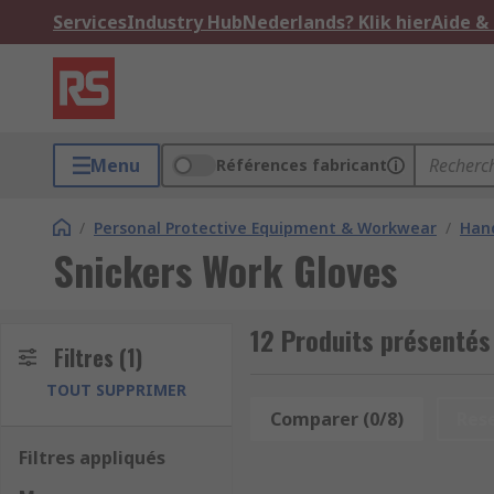
Services
Industry Hub
Nederlands? Klik hier
Aide &
Menu
Références fabricant
/
Personal Protective Equipment & Workwear
/
Hand
Snickers Work Gloves
12 Produits présentés
Filtres
(1)
TOUT SUPPRIMER
Comparer (0/8)
Res
Filtres appliqués