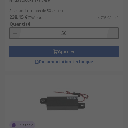
N° de stock RS
179-7436
Sous-total (1 ruban de 50 unités)
238,15 €
(TVA exclue)
4,763 €/unité
Quantité
Ajouter
Documentation technique
En stock