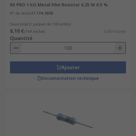
RS PRO 1 kΩ Metal Film Resistor 0.25 W 0.5 %
where no soldering is required.
N° de stock RS
174-3038
Types of through hole resistors
Sous-total (1 paquet de 100 unités)
6,10 €
(TVA exclue)
0,061 €/unité
The most common types of through hole
Quantité
resistors are wire wound and axial components:
Axial packages have flat profiles and
cylindrical or box-shaped formats with leads
Ajouter
on both ends. They are used for short
distance applications.
Documentation technique
Wire wound resistors have metal wires
wrapped around cores made from ceramic,
plastic or fibreglass, which give them higher
power ratings.