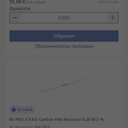
55,00 €
(TVA exclue)
0,011 €/unité
Quantité
Ajouter
Documentation technique
En stock
RS PRO 3.9 kΩ Carbon Film Resistor 0.25 W 5 %
N° de stock RS
707-7713