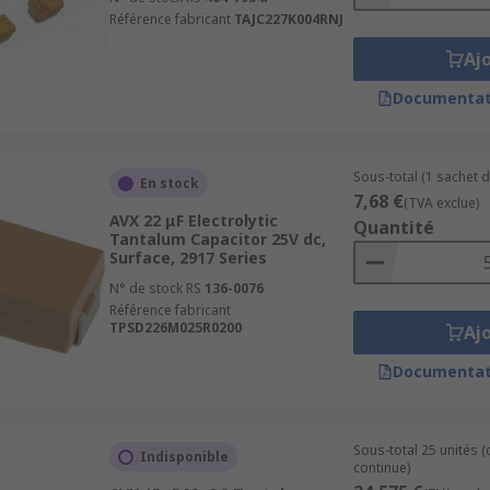
Référence fabricant
TAJC227K004RNJ
Aj
Documentat
Sous-total (1 sachet d
En stock
7,68 €
(TVA exclue)
AVX 22 μF Electrolytic
Quantité
Tantalum Capacitor 25V dc,
Surface, 2917 Series
N° de stock RS
136-0076
Référence fabricant
TPSD226M025R0200
Aj
Documentat
Sous-total 25 unités 
Indisponible
continue)