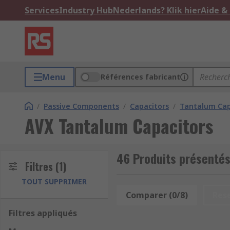
Services
Industry Hub
Nederlands? Klik hier
Aide &
Menu
Références fabricant
/
Passive Components
/
Capacitors
/
Tantalum Cap
AVX Tantalum Capacitors
46 Produits présentés
Filtres
(1)
TOUT SUPPRIMER
Comparer (0/8)
Res
Filtres appliqués