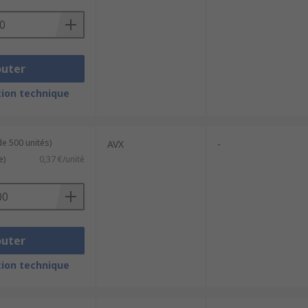
outer
ion technique
de 500 unités)
AVX
-
e)
0,37 €/unité
outer
ion technique