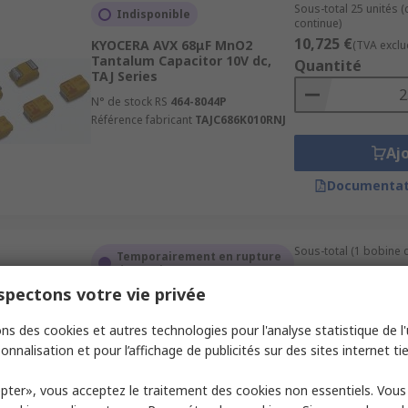
Sous-total 25 unités 
Indisponible
continue)
10,725 €
KYOCERA AVX 68μF MnO2
(TVA exclu
Tantalum Capacitor 10V dc,
Quantité
TAJ Series
N° de stock RS
464-8044P
Référence fabricant
TAJC686K010RNJ
Aj
Documentat
Sous-total (1 bobine 
Temporairement en rupture
192,50 €
de stock
(TVA exclu
pectons votre vie privée
Quantité
AVX 220 μF Electrolytic
Tantalum Capacitor 10V dc,
ns des cookies et autres technologies pour l'analyse statistique de l'u
Surface, TAJ Series
onnalisation et pour l’affichage de publicités sur des sites internet tie
N° de stock RS
134-9925
Référence fabricant
TAJD227K010RNJ
Aj
pter», vous acceptez le traitement des cookies non essentiels. Vou