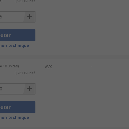
e)
0,983 €/unité
outer
ion technique
e 10 unités)
AVX
-
0,761 €/unité
outer
ion technique