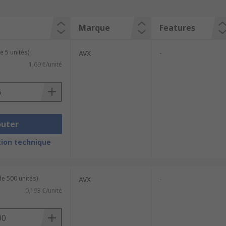
Marque
Features
e 5 unités)
AVX
-
1,69 €/unité
outer
ion technique
de 500 unités)
AVX
-
0,193 €/unité