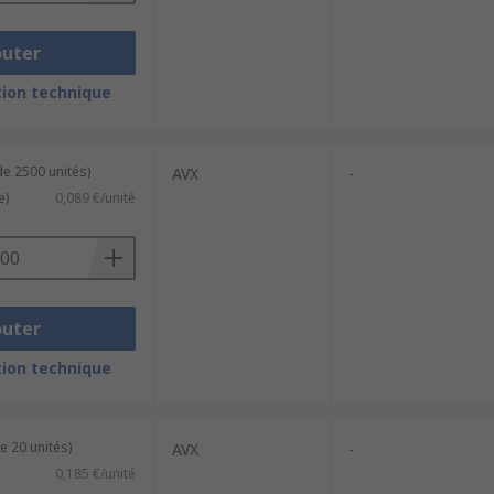
outer
ion technique
de 2500 unités)
AVX
-
e)
0,089 €/unité
outer
ion technique
e 20 unités)
AVX
-
0,185 €/unité