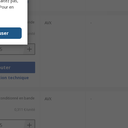
haitez pas,
ion technique
 Pour en
(conditionné en bande
AVX
-
user
0,796 €/unité
outer
ion technique
(conditionné en bande
AVX
-
0,311 €/unité