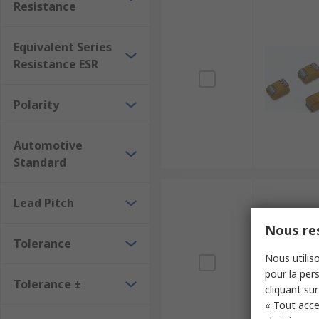
Resistance
Equivalent Series
Resistance ESR
Polarity
Automotive
Standard
Lead Pitch
Nous res
Tolerance
Nous utiliso
pour la pers
Tolerance ±
cliquant sur
« Tout acce