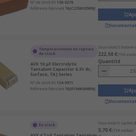
N° de stock RS
136-0276
Référence fabricant
TAJC225K035RNJ
Aj
Documentat
Sous-total (1 bobine 
Temporairement en rupture
222,50 €
de stock
(TVA exclu
Quantité
AVX 10 μF Electrolytic
Tantalum Capacitor 6.3V dc,
Surface, TAJ Series
N° de stock RS
134-9971
Référence fabricant
TAJR106K006RNJ
Aj
Documentat
Sous-total (1 sachet d
En stock
3,70 €
(TVA exclue)
AVX 4.7 μF Tantalum Tantalum