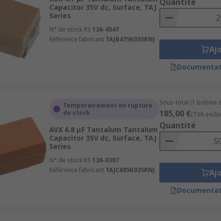
Quantité
Capacitor 35V dc, Surface, TAJ
Series
N° de stock RS
136-4547
Référence fabricant
TAJB475K035RNJ
Aj
Documentat
Sous-total (1 bobine 
Temporairement en rupture
185,00 €
de stock
(TVA exclu
Quantité
AVX 6.8 μF Tantalum Tantalum
Capacitor 35V dc, Surface, TAJ
Series
N° de stock RS
136-0307
Référence fabricant
TAJC685K035RNJ
Aj
Documentat