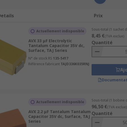
etails
Prix
Sous-total (1 sachet d
Actuellement indisponible
8,45 €
(TVA exclue)
AVX 33 μF Electrolytic
Quantité
Tantalum Capacitor 35V dc,
Surface, TAJ Series
N° de stock RS
135-5417
Référence fabricant
TAJD336K035RNJ
Aj
Documentat
Sous-total (1 bobine 
Actuellement indisponible
96,50 €
(TVA exclue)
AVX 2.2 μF Tantalum Tantalum
Quantité
Capacitor 35V dc, Surface, TAJ
Series