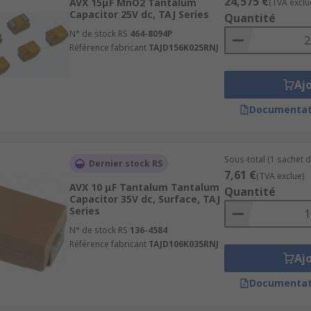
24,575 €
AVX 15μF MnO2 Tantalum
(TVA exclu
Capacitor 25V dc, TAJ Series
Quantité
N° de stock RS
464-8094P
Référence fabricant
TAJD156K025RNJ
Aj
Documentat
Sous-total (1 sachet d
Dernier stock RS
7,61 €
(TVA exclue)
AVX 10 μF Tantalum Tantalum
Quantité
Capacitor 35V dc, Surface, TAJ
Series
N° de stock RS
136-4584
Référence fabricant
TAJD106K035RNJ
Aj
Documentat