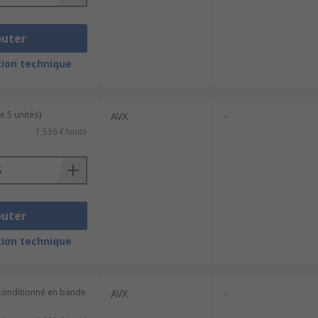
outer
ion technique
e 5 unités)
AVX
-
1,536 €/unité
outer
ion technique
(conditionné en bande
AVX
-