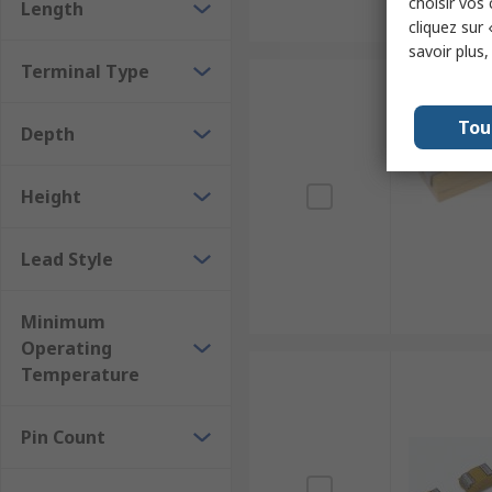
choisir vos
Length
cliquez sur 
savoir plus
Terminal Type
Tou
Depth
Height
Lead Style
Minimum
Operating
Temperature
Pin Count