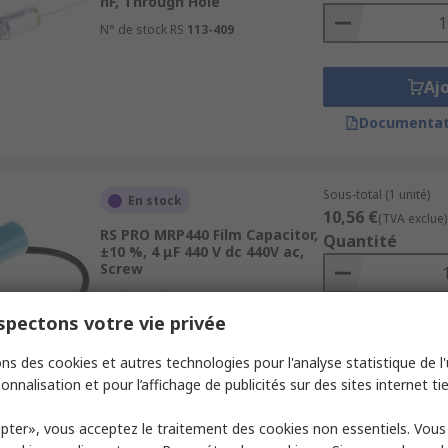
nF, Through Hole
N° de stock RS
113-409
Aj
Documentat
Sous-total (1 unité)
En stock
10,56 €
(TVA exclue)
RS PRO MRP440 Film Capacitor,
Quantité
±10 %, 4 μF 440 V dc 440V ac,
Screw
N° de stock RS
196-4753
pectons votre vie privée
Aj
ns des cookies et autres technologies pour l'analyse statistique de l'u
Documentat
onnalisation et pour l’affichage de publicités sur des sites internet tie
pter», vous acceptez le traitement des cookies non essentiels. Vou
Sous-total (1 unité)