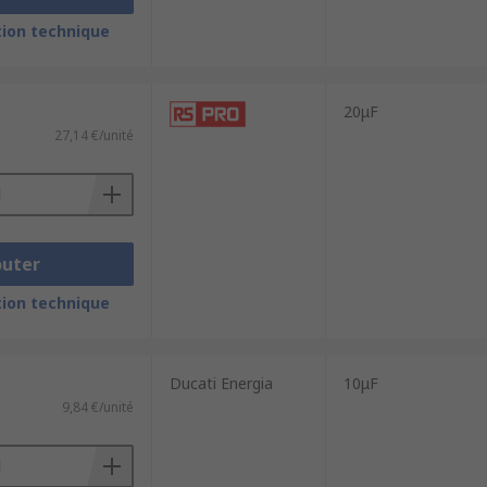
ion technique
20μF
27,14 €/unité
outer
ion technique
Ducati Energia
10μF
9,84 €/unité