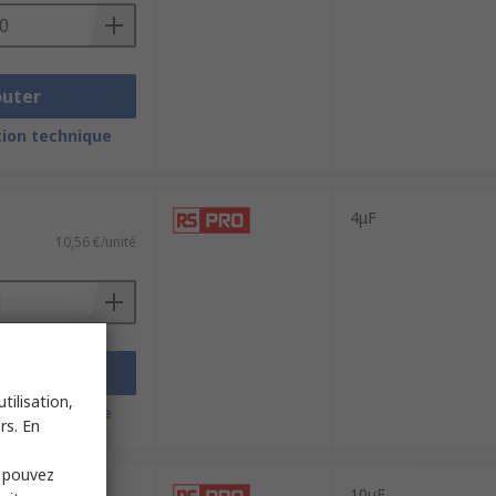
outer
ion technique
4μF
10,56 €/unité
outer
tilisation,
ion technique
rs. En
s pouvez
10μF