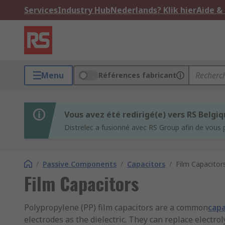
Services
Industry Hub
Nederlands? Klik hier
Aide &
Menu
Références fabricant
Vous avez été redirigé(e) vers RS Belgi
Distrelec a fusionné avec RS Group afin de vous 
/
Passive Components
/
Capacitors
/
Film Capacitor
Film Capacitors
Polypropylene (PP) film capacitors are a common
capa
electrodes as the dielectric. They can replace electro