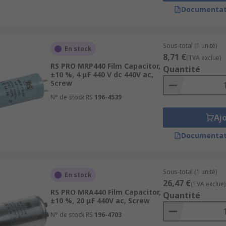
ing that they are not polarity sensitive.
Documentat
Sous-total (1 unité)
En stock
8,71 €
(TVA exclue)
RS PRO MRP440 Film Capacitor,
Quantité
±10 %, 4 μF 440 V dc 440V ac,
Screw
N° de stock RS
196-4539
Aj
Documentat
Sous-total (1 unité)
En stock
26,47 €
(TVA exclue)
RS PRO MRA440 Film Capacitor,
Quantité
±10 %, 20 μF 440V ac, Screw
N° de stock RS
196-4703