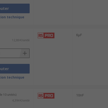
outer
ion technique
6μF
12,89 €/unité
outer
ion technique
e 10 unités)
10nF
4,394 €/unité