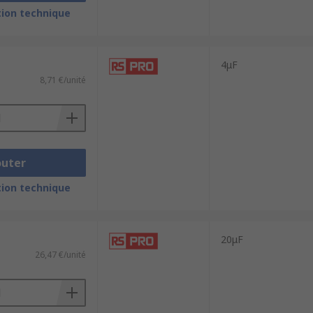
ion technique
4μF
8,71 €/unité
outer
ion technique
20μF
26,47 €/unité