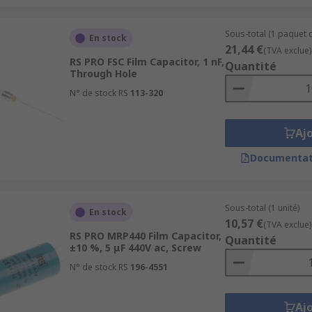
Sous-total (1 paquet d
En stock
21,44 €
(TVA exclue)
RS PRO FSC Film Capacitor, 1 nF,
Quantité
Through Hole
N° de stock RS
113-320
Aj
Documentat
Sous-total (1 unité)
En stock
10,57 €
(TVA exclue)
RS PRO MRP440 Film Capacitor,
Quantité
±10 %, 5 μF 440V ac, Screw
N° de stock RS
196-4551
Aj