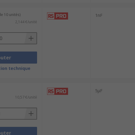
e 10 unités)
1nF
2,144 €/unité
outer
ion technique
5μF
10,57 €/unité
outer