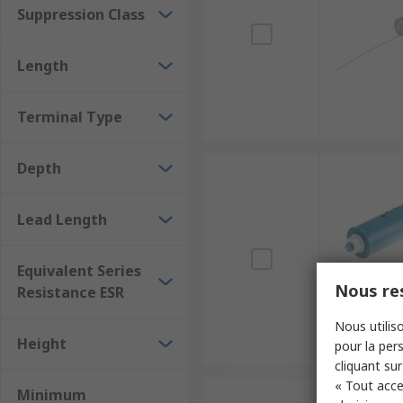
Suppression Class
Length
Terminal Type
Depth
Lead Length
Equivalent Series
Nous res
Resistance ESR
Nous utiliso
Height
pour la pers
cliquant sur
« Tout acce
Minimum