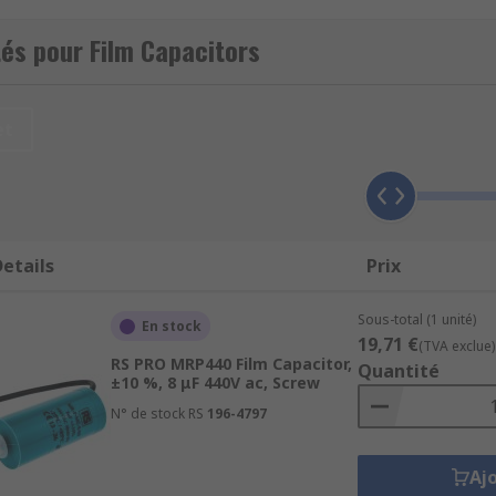
olypropylene film capacitors in various capacitance, voltage 
és pour Film Capacitors
et
itors. They can be recognised by the type of dielectric (insul
ic films. Whereas metallised film has two very thin layers of
cs you need, such as stability or ability to withstand high vol
etails
Prix
for?
Sous-total (1 unité)
En stock
19,71 €
(TVA exclue)
 and voltage resistance which means polypropylene film capa
RS PRO MRP440 Film Capacitor,
Quantité
upplies, high voltage circuit applications, lighting ballast
±10 %, 8 μF 440V ac, Screw
N° de stock RS
196-4797
Aj