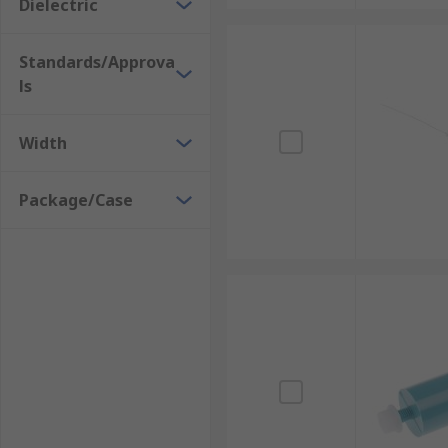
Dielectric
Standards/Approva
ls
Width
Package/Case