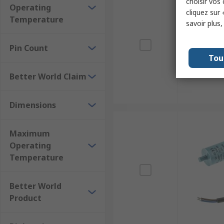
choisir vos
Operating
cliquez sur 
Temperature
savoir plus
Pin Count
Tou
Better World Claim
Dimensions
Maximum
Operating
Temperature
Better World
Product