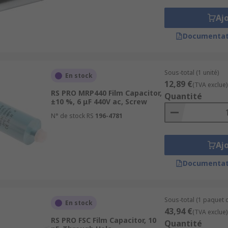
Aj
Documentat
Sous-total (1 unité)
En stock
12,89 €
(TVA exclue)
RS PRO MRP440 Film Capacitor,
Quantité
±10 %, 6 μF 440V ac, Screw
N° de stock RS
196-4781
Aj
Documentat
Sous-total (1 paquet d
En stock
43,94 €
(TVA exclue)
RS PRO FSC Film Capacitor, 10
Quantité