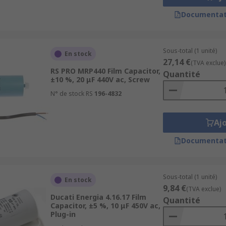
Documentat
Sous-total (1 unité)
En stock
27,14 €
(TVA exclue)
RS PRO MRP440 Film Capacitor,
Quantité
±10 %, 20 μF 440V ac, Screw
N° de stock RS
196-4832
Aj
Documentat
Sous-total (1 unité)
En stock
9,84 €
(TVA exclue)
Ducati Energia 4.16.17 Film
Quantité
Capacitor, ±5 %, 10 μF 450V ac,
Plug-in