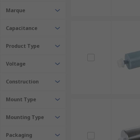
These types of film capacitors are non-polarised mean
Marque
Capacitance
Product Type
Voltage
Construction
Mount Type
Mounting Type
Packaging