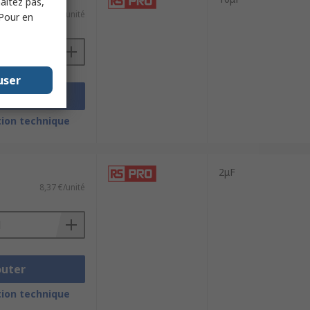
haitez pas,
16,66 €/unité
 Pour en
user
outer
ion technique
2μF
8,37 €/unité
outer
ion technique