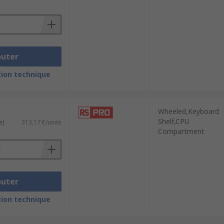
rehouses and factory environments
outer
ion technique
Wheeled,Keyboard
Shelf,CPU
e)
313,17 €/unité
Compartment
outer
ion technique