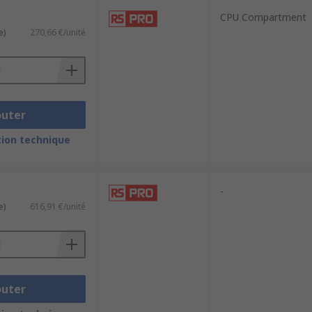
CPU Compartment
e)
270,66 €/unité
outer
ion technique
-
e)
616,91 €/unité
outer