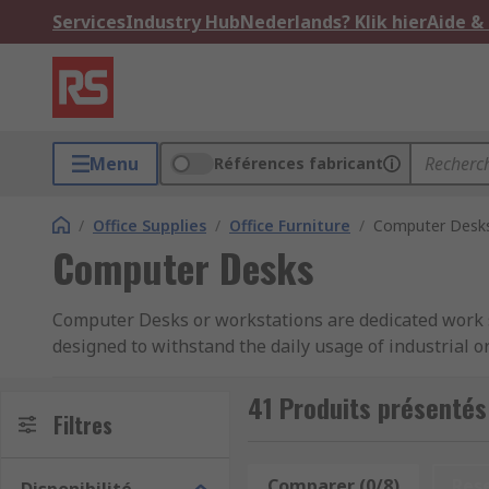
Services
Industry Hub
Nederlands? Klik hier
Aide &
Menu
Références fabricant
/
Office Supplies
/
Office Furniture
/
Computer Desk
Computer Desks
Computer Desks or workstations are dedicated work s
designed to withstand the daily usage of industrial 
for storage all of which can be locked securely.
41 Produits présenté
How do they work?
Filtres
Computer desks vary from model to model but most hav
Comparer (0/8)
Res