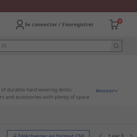
0
Se connecter / S'enregistrer
e of durable hard wearing desks
Montrer
rs and accessories with plenty of space
pment, PC or laptop and peripherals
Télécharger au format CSV
1
sur
3