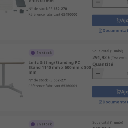
x 103.00 mm
N° de stock RS
652-270
Référence fabricant
65490000
Aj
Documentat
Sous-total (1 unité)
En stock
291,92 €
(TVA exclu
Leitz Sitting/Standing PC
Quantité
Stand 1140 mm x 600mm x 800
mm
N° de stock RS
652-271
Référence fabricant
65360001
Aj
Documentat
Sous-total (1 unité)
En stock