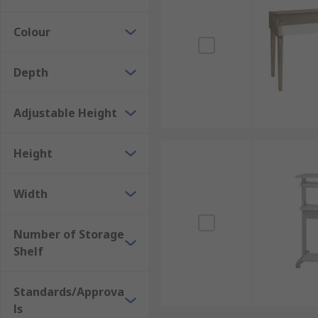
Where might I use one?
Colour
Computer desks are the perfect office furniture for l
Depth
Adjustable Height
Height
Width
Number of Storage
Shelf
Standards/Approva
ls