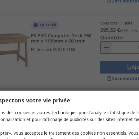
Documentat
Sous-total (1 unité)
En stock
295,53 €
(TVA exclu
RS PRO Computer Desk 760
Quantité
mm x 1190mm x 600 mm
N° de stock RS
249-4663
Aj
Documentat
pectons votre vie privée
Sous-total (1 unité)
Actuellement indisponible
221,89 €
(TVA exclu
ns des cookies et autres technologies pour l'analyse statistique de l'u
RS PRO Computer Desk 745
Quantité
mm x 1400mm x 580 mm
onnalisation et pour l’affichage de publicités sur des sites internet tie
N° de stock RS
249-4664
pter», vous acceptez le traitement des cookies non essentiels. Vou