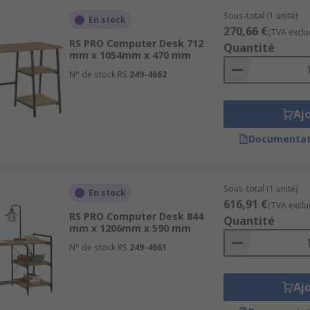
Sous-total (1 unité)
En stock
270,66 €
(TVA exclu
RS PRO Computer Desk 712
Quantité
mm x 1054mm x 470 mm
N° de stock RS
249-4662
Aj
Documentat
Sous-total (1 unité)
En stock
616,91 €
(TVA exclu
RS PRO Computer Desk 844
Quantité
mm x 1206mm x 590 mm
N° de stock RS
249-4661
Aj