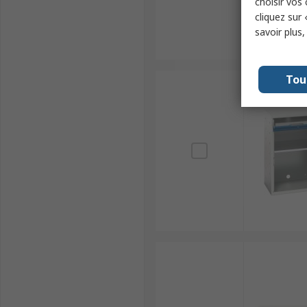
choisir vos
cliquez sur 
savoir plus
Tou