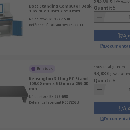
943,00 €
(TVA exclu
Bott Standing Computer Desk
Quantité
1.65 m x 1.05m x 550 mm
N° de stock RS
127-1530
Référence fabricant
16928022.11
Aj
Documentat
Sous-total (1 unité)
En stock
33,88 €
(TVA exclue)
Kensington Sitting PC Stand
Quantité
109.00 mm x 513mm x 259.00
mm
N° de stock RS
652-698
Référence fabricant
K55726EU
Aj
Documentat