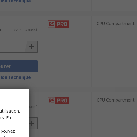
ion technique
CPU Compartment
e)
295,53 €/unité
outer
ion technique
CPU Compartment
e)
221,89 €/unité
tilisation,
rs. En
s pouvez