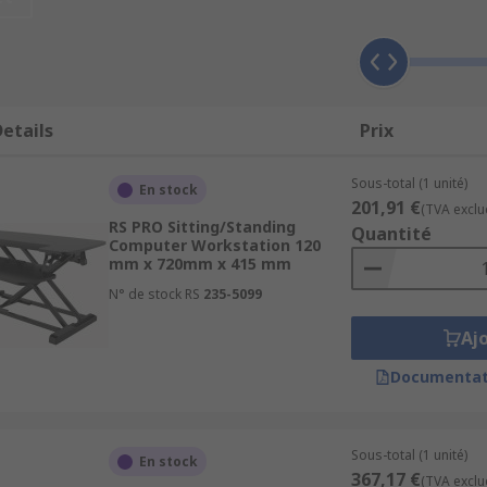
terials such as galvanised steel, metal, steel and plastic.
etails
Prix
Sous-total (1 unité)
En stock
s, however we do have desks with wheels for easy portabilit
201,91 €
(TVA exclu
RS PRO Sitting/Standing
Quantité
Computer Workstation 120
mm x 720mm x 415 mm
security, in our range there are options for lockable cupbo
N° de stock RS
235-5099
ated monitor housings.
Aj
Documentat
ons which are made up of many components i.e. a shelf to s
logy can vary also from computer tables, computer cupboar
Sous-total (1 unité)
En stock
367,17 €
(TVA exclu