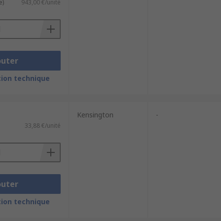
e)
943,00 €/unité
outer
ion technique
Kensington
-
33,88 €/unité
outer
ion technique