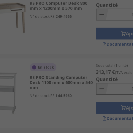
RS PRO Computer Desk 800
Quantité
mm x 1200mm x 570 mm
N° de stock RS
249-4666
aboratories, suitable for the home, office and ideal for wa
Aj
Documentat
Sous-total (1 unité)
En stock
313,17 €
(TVA exclu
RS PRO Standing Computer
Quantité
Desk 1100 mm x 680mm x 540
mm
N° de stock RS
144-5960
Aj
Documentat