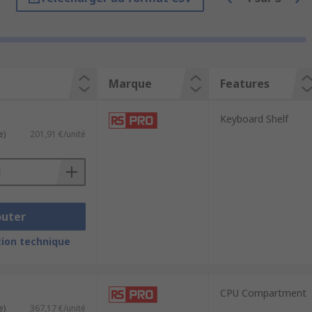
Marque
Features
Keyboard Shelf
y.
e)
201,91 €/unité
ards with cable routing apertures,
outer
ion technique
upport printers and a shelf for
ds, computer cabinets and computer
CPU Compartment
e)
367,17 €/unité