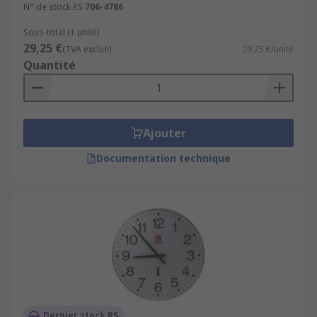
from a radio transmitter that is tuned to an
N° de stock RS
706-4786
'Atomic Clock'. Radio controlled clocks have a
Sous-total (1 unité)
margin of error of just one second in 100,000
29,25 €
(TVA exclue)
29,25 €/unité
years. The transmitter signal is picked up by the
Quantité
watch or clock and sets the time and date
automatically.
Ajouter
Documentation technique
Dernier stock RS