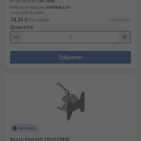
N° de stock RS
186-1688
Référence fabricant
ARMWALLDS
Sous-total (1 unité)
74,36 €
(TVA exclue)
74,36 €/unité
Quantité
Ajouter
En stock
Bosch Rexroth 3842539840