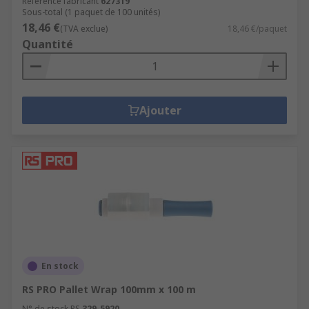
Référence fabricant
627319
Sous-total (1 paquet de 100 unités)
18,46 €
(TVA exclue)
18,46 €/paquet
Quantité
Ajouter
En stock
RS PRO Pallet Wrap 100mm x 100 m
N° de stock RS
329-5920