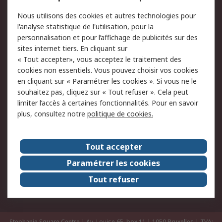
Commander
Solutions d’achat
Nous utilisons des cookies et autres technologies pour
Retours
Support technique
l'analyse statistique de l'utilisation, pour la
Track & trace
personnalisation et pour l’affichage de publicités sur des
sites internet tiers. En cliquant sur
Legal
« Tout accepter», vous acceptez le traitement des
cookies non essentiels. Vous pouvez choisir vos cookies
Politique de cookies
Sécurité des e-mails
en cliquant sur « Paramétrer les cookies ». Si vous ne le
souhaitez pas, cliquez sur « Tout refuser ». Cela peut
Politique de protection
Conditions générales
limiter l’accès à certaines fonctionnalités. Pour en savoir
des données - Mise à
de vente
plus, consultez notre
politique de cookies.
jour
A propos de RS
Tout accepter
Le groupe RS Group
A propos de RS
Paramétrer les cookies
RS dans le monde
Travaillez chez RS
Tout refuser
ESG
Stephanie Square Centre | Av. Louise 65, box 11 | 1050 Bruxelles | TVA: