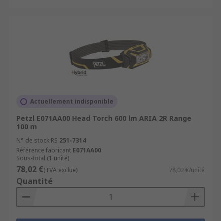
Actuellement indisponible
Petzl E071AA00 Head Torch 600 lm ARIA 2R Range
100 m
N° de stock RS
251-7314
Référence fabricant
E071AA00
Sous-total (1 unité)
78,02 €
(TVA exclue)
78,02 €/unité
Quantité