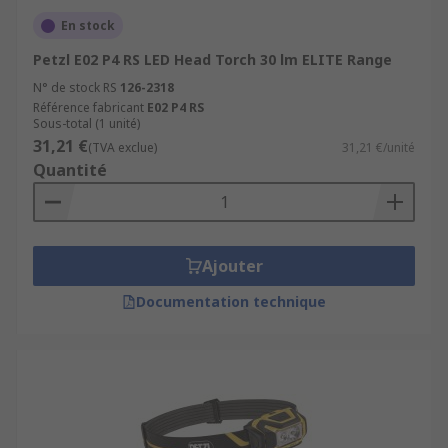
En stock
Petzl E02 P4 RS LED Head Torch 30 lm ELITE Range
N° de stock RS
126-2318
Référence fabricant
E02 P4 RS
Sous-total (1 unité)
31,21 €
(TVA exclue)
31,21 €/unité
Quantité
Ajouter
Documentation technique