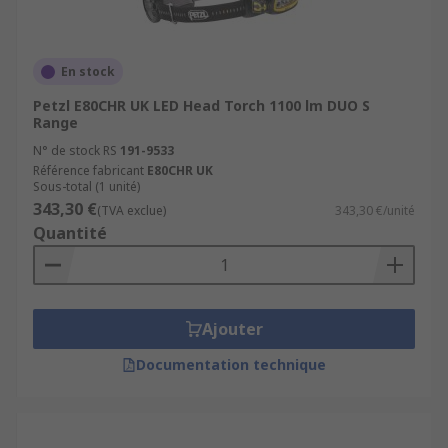
En stock
Petzl E80CHR UK LED Head Torch 1100 lm DUO S
Range
N° de stock RS
191-9533
Référence fabricant
E80CHR UK
Sous-total (1 unité)
343,30 €
(TVA exclue)
343,30 €/unité
Quantité
Ajouter
Documentation technique