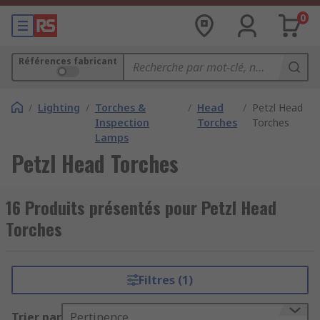
0
Références fabricant
/
Lighting
/
Torches &
/
Head
/
Petzl Head
Inspection
Torches
Torches
Lamps
Petzl Head Torches
16 Produits présentés pour Petzl Head
Torches
Filtres (1)
Trier par
Pertinence