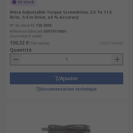
En stock
Wera Adjustable Torque Screwdriver, 2.5 To 11.5
lb/in, 1/4 in Drive, ±6 % Accuracy
N° de stock RS
738-3655
Référence fabricant
05074710001
Sous-total (1 unité)
150,52 €
(TVA exclue)
150,52 €/unité
Quantité
Ajouter
Documentation technique