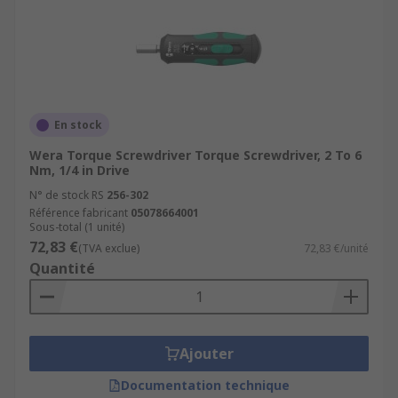
En stock
Wera Torque Screwdriver Torque Screwdriver, 2 To 6
Nm, 1/4 in Drive
N° de stock RS
256-302
Référence fabricant
05078664001
Sous-total (1 unité)
72,83 €
(TVA exclue)
72,83 €/unité
Quantité
Ajouter
Documentation technique