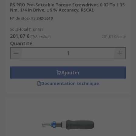
RS PRO Pre-Settable Torque Screwdriver, 0.02 To 1.35
Types of Torque Drivers
Nm, 1/4 in Drive, ±6 % Accuracy, RSCAL
N° de stock RS
342-5519
T-bar Torque Drivers
Sous-total (1 unité)
Electric Torque Drivers
201,07 €
(TVA exclue)
201,07 €/unité
Preset Torque Screwdrivers
Quantité
VDE Torque Drivers
Uses of Torque Drives
Ajouter
Torque screwdrivers are used in mechanical
Documentation technique
production, manufacturing, and maintenance;
their use is part of quality assurance.