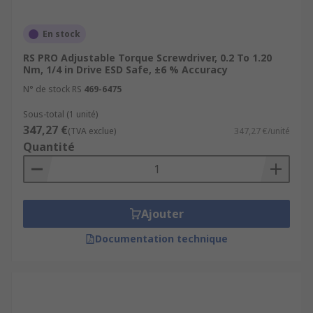
En stock
RS PRO Adjustable Torque Screwdriver, 0.2 To 1.20
Nm, 1/4 in Drive ESD Safe, ±6 % Accuracy
N° de stock RS
469-6475
Sous-total (1 unité)
347,27 €
(TVA exclue)
347,27 €/unité
Quantité
Ajouter
Documentation technique