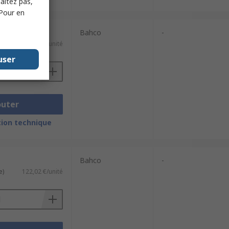
haitez pas,
 Pour en
Bahco
-
57,70 €/unité
user
outer
ion technique
Bahco
-
e)
122,02 €/unité