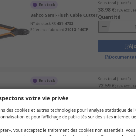
Sous-total (1 unité)
En stock
38,98 €
(TVA exclue)
Bahco Semi-Flush Cable Cutter
Quantité
N° de stock RS
451-4733
Référence fabricant
2101G-140IP
Aj
Documentat
Sous-total (1 unité)
En stock
72,59 €
(TVA exclue)
Bahco SS402 Diagonal Wire
Quantité
Cutter
pectons votre vie privée
N° de stock RS
187-6922
ns des cookies et autres technologies pour l'analyse statistique de l'u
Référence fabricant
SS402-160
onnalisation et pour l’affichage de publicités sur des sites internet tie
Aj
pter», vous acceptez le traitement des cookies non essentiels. Vou
Documentat