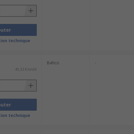
outer
ion technique
Bahco
-
45,32 €/unité
outer
ion technique