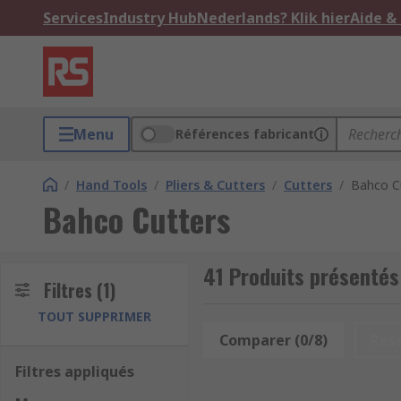
Services
Industry Hub
Nederlands? Klik hier
Aide &
Menu
Références fabricant
/
Hand Tools
/
Pliers & Cutters
/
Cutters
/
Bahco C
Bahco Cutters
41 Produits présentés
Filtres
(1)
TOUT SUPPRIMER
Comparer (0/8)
Res
Filtres appliqués