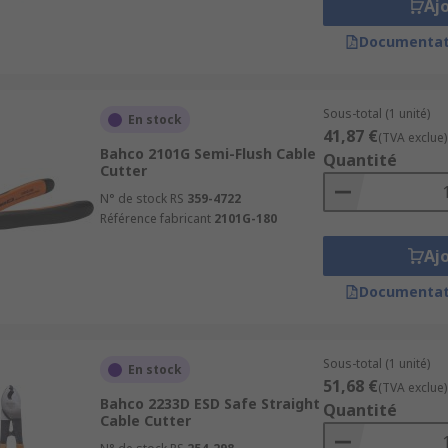
Aj
Documentat
Sous-total (1 unité)
En stock
41,87 €
(TVA exclue)
Bahco 2101G Semi-Flush Cable
Quantité
Cutter
N° de stock RS
359-4722
Référence fabricant
2101G-180
Aj
Documentat
Sous-total (1 unité)
En stock
51,68 €
(TVA exclue)
Bahco 2233D ESD Safe Straight
Quantité
Cable Cutter