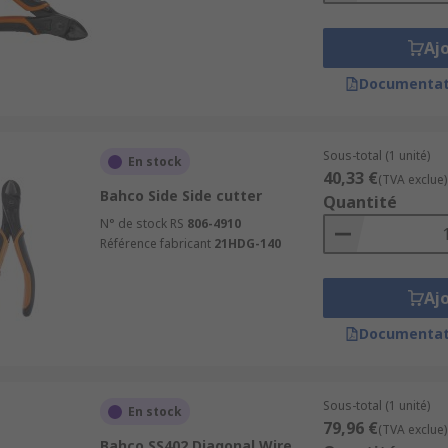
Aj
Documentat
Sous-total (1 unité)
En stock
40,33 €
(TVA exclue)
Bahco Side Side cutter
Quantité
N° de stock RS
806-4910
Référence fabricant
21HDG-140
Aj
Documentat
Sous-total (1 unité)
En stock
79,96 €
(TVA exclue)
Bahco SS402 Diagonal Wire