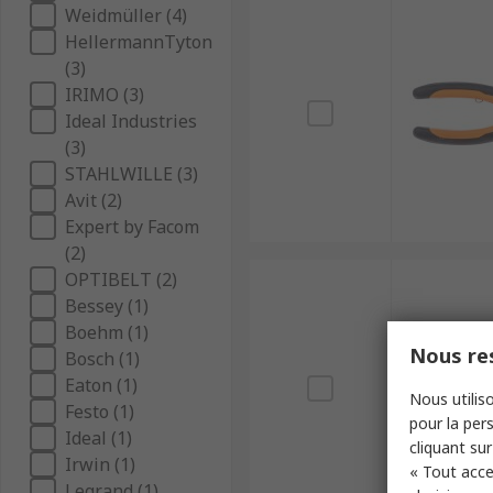
Weidmüller (4)
HellermannTyton
(3)
IRIMO (3)
Ideal Industries
(3)
STAHLWILLE (3)
Avit (2)
Expert by Facom
(2)
OPTIBELT (2)
Bessey (1)
Boehm (1)
Nous res
Bosch (1)
Eaton (1)
Nous utiliso
Festo (1)
pour la pers
Ideal (1)
cliquant sur
Irwin (1)
« Tout acce
Legrand (1)