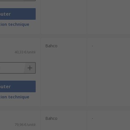
outer
ion technique
Bahco
-
40,33 €/unité
outer
ion technique
Bahco
-
79,96 €/unité