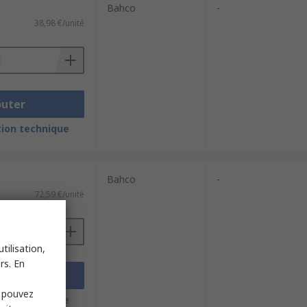
Bahco
-
38,98 €/unité
outer
ion technique
Bahco
-
72,59 €/unité
tilisation,
rs. En
outer
s pouvez
ion technique