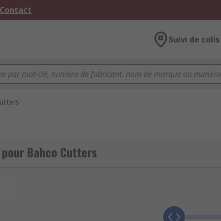
 Contact
Suivi de colis
utters
 pour Bahco Cutters
et