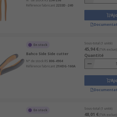
N° de stock RS
254-298
Référence fabricant
2233D -240
Aj
Documentat
Sous-total (1 unité)
En stock
45,94 €
(TVA exclue)
Bahco Side Side cutter
Quantité
N° de stock RS
806-4904
Référence fabricant
21HDG-160A
Aj
Documentat
Sous-total (1 unité)
En stock
48,01 €
(TVA exclue)