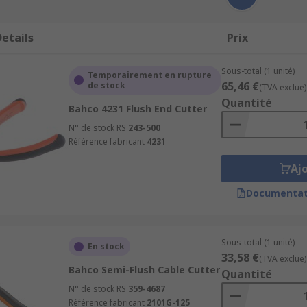
etails
Prix
Sous-total (1 unité)
Temporairement en rupture
65,46 €
de stock
(TVA exclue)
Quantité
Bahco 4231 Flush End Cutter
N° de stock RS
243-500
Référence fabricant
4231
Aj
Documentat
Sous-total (1 unité)
En stock
33,58 €
(TVA exclue)
Bahco Semi-Flush Cable Cutter
Quantité
N° de stock RS
359-4687
Référence fabricant
2101G-125