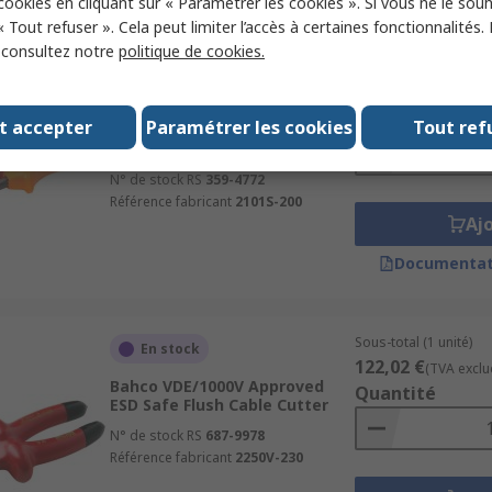
 cookies en cliquant sur « Paramétrer les cookies ». Si vous ne le sou
« Tout refuser ». Cela peut limiter l’accès à certaines fonctionnalités.
, consultez notre
politique de cookies.
Sous-total (1 unité)
En stock
57,70 €
(TVA exclue)
Bahco 2101S VDE/1000V
Quantité
t accepter
Paramétrer les cookies
Tout ref
Approved Semi-Flush Cable
Cutter
N° de stock RS
359-4772
Référence fabricant
2101S-200
Aj
Documentat
Sous-total (1 unité)
En stock
122,02 €
(TVA exclu
Bahco VDE/1000V Approved
Quantité
ESD Safe Flush Cable Cutter
N° de stock RS
687-9978
Référence fabricant
2250V-230