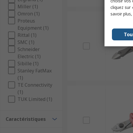
choisir vos
Miller (1)
cliquez sur 
Omron (1)
savoir plus
Proteus
Equipment (1)
Tou
Rittal (1)
SMC (1)
Schneider
Electric (1)
Sibille (1)
Stanley FatMax
(1)
TE Connectivity
(1)
TUK Limited (1)
Caractéristiques