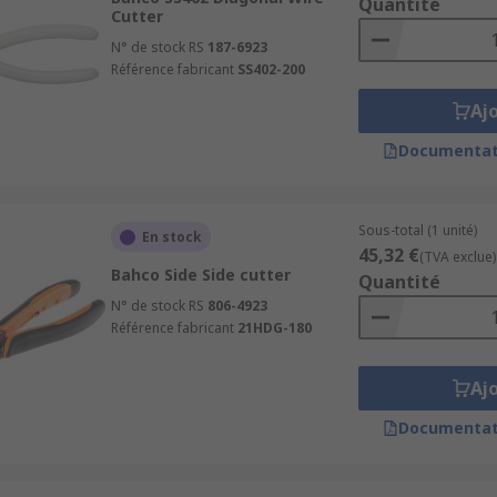
Quantité
Cutter
N° de stock RS
187-6923
Référence fabricant
SS402-200
Aj
Documentat
Sous-total (1 unité)
En stock
45,32 €
(TVA exclue)
Bahco Side Side cutter
Quantité
N° de stock RS
806-4923
Référence fabricant
21HDG-180
Aj
Documentat