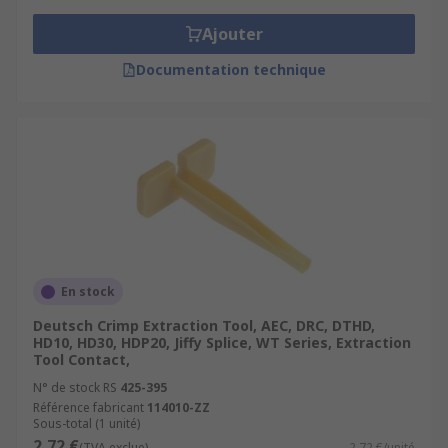
Ajouter
Documentation technique
En stock
Deutsch Crimp Extraction Tool, AEC, DRC, DTHD,
HD10, HD30, HDP20, Jiffy Splice, WT Series, Extraction
Tool Contact,
N° de stock RS
425-395
Référence fabricant
114010-ZZ
Sous-total (1 unité)
2,72 €
(TVA exclue)
2,72 €/unité