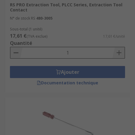
affix around contact and remove or insert in an
RS PRO Extraction Tool, PLCC Series, Extraction Tool
easy action.
Contact
N° de stock RS
480-3005
Sous-total (1 unité)
17,61 €
(TVA exclue)
17,61 €/unité
Quantité
Ajouter
Documentation technique