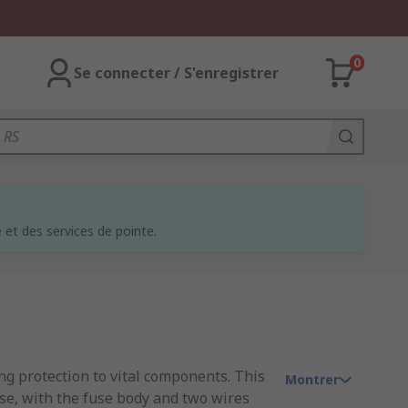
0
Se connecter / S'enregistrer
et des services de pointe.
ing protection to vital components. This
Montrer
 use, with the fuse body and two wires