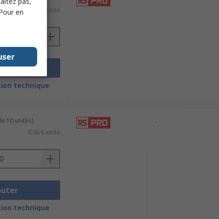
haitez pas,
0,813 €/unité
 Pour en
user
outer
ion technique
e 10 unités)
-
0,98 €/unité
outer
ion technique