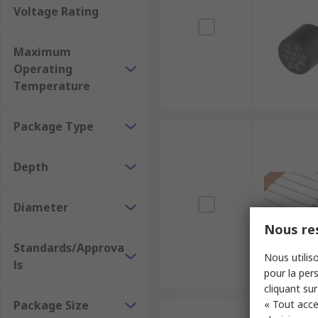
Voltage Rating
Maximum
Operating
Temperature
Package Type
Depth
Diameter
Nous res
Standards/Approva
Nous utiliso
ls
pour la pers
cliquant sur
Package Size
« Tout acce