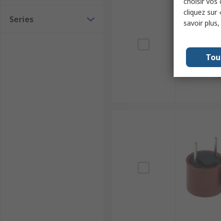
choisir vos
cliquez sur 
Series
savoir plus
Tou