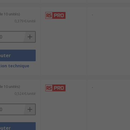
e 10 unités)
-
0,379 €/unité
outer
ion technique
e 10 unités)
-
0,524 €/unité
outer