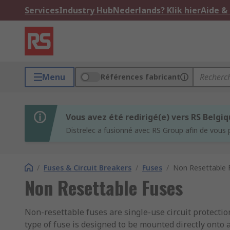
Services
Industry Hub
Nederlands? Klik hier
Aide &
Menu
Références fabricant
Vous avez été redirigé(e) vers RS Belgi
Distrelec a fusionné avec RS Group afin de vous 
/
Fuses & Circuit Breakers
/
Fuses
/
Non Resettable 
Non Resettable Fuses
Non-resettable fuses are single-use circuit protection
type of fuse is designed to be mounted directly onto a