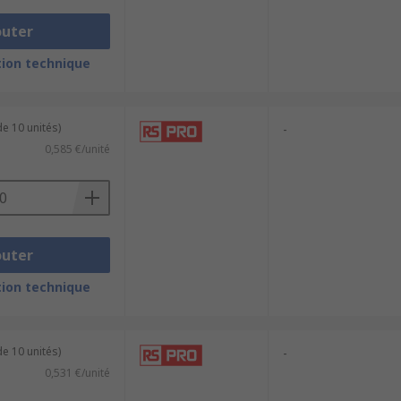
outer
ion technique
e 10 unités)
-
0,585 €/unité
outer
ion technique
e 10 unités)
-
0,531 €/unité