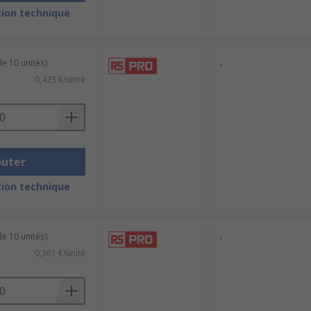
ion technique
e 10 unités)
-
0,423 €/unité
outer
ion technique
e 10 unités)
-
0,361 €/unité