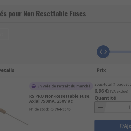
és pour Non Resettable Fuses
uit breaker in a circuit. When a fault such as overcurrent or 
et
rent and preventing damage to the circuit and any other con
 overheating occurs, the power is cut before any permanen
etails
Prix
Sous-total (1 paquet d
current rating, their size and their level of resistance, mea
En voie de retrait du marché
6,96 €
(TVA exclue)
ic. This type of fuse can have a range of maximum and mini
RS PRO Non-Resettable Fuse,
Quantité
Axial 750mA, 250V ac
N° de stock RS
764-9545
Aj