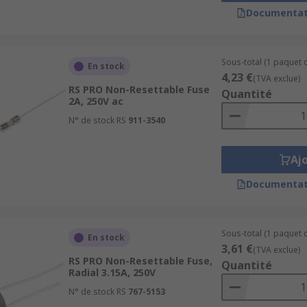
Documentat
Sous-total (1 paquet d
En stock
4,23 €
(TVA exclue)
RS PRO Non-Resettable Fuse
Quantité
2A, 250V ac
N° de stock RS
911-3540
Aj
Documentat
Sous-total (1 paquet d
En stock
3,61 €
(TVA exclue)
RS PRO Non-Resettable Fuse,
Quantité
Radial 3.15A, 250V
N° de stock RS
767-5153