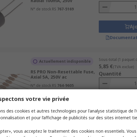
Radial 100mA, 250V
N° de stock RS
767-5169
Aj
Documentat
Sous-total (1 paquet d
Actuellement indisponible
5,85 €
(TVA exclue)
RS PRO Non-Resettable Fuse,
Quantité
Axial 5A, 250V ac
N° de stock RS
764-9605
pectons votre vie privée
Aj
ns des cookies et autres technologies pour l'analyse statistique de l'u
Documentat
onnalisation et pour l’affichage de publicités sur des sites internet tie
pter», vous acceptez le traitement des cookies non essentiels. Vou
Sous-total (1 paquet d