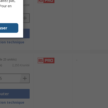
haitez pas,
0,944 €/unité
 Pour en
user
outer
ion technique
e 25 unités)
-
e)
2,255 €/unité
outer
ion technique