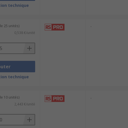
ion technique
e 25 unités)
-
0,538 €/unité
outer
ion technique
e 10 unités)
-
2,443 €/unité