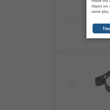
choisir vos
cliquez sur 
savoir plus
Tou