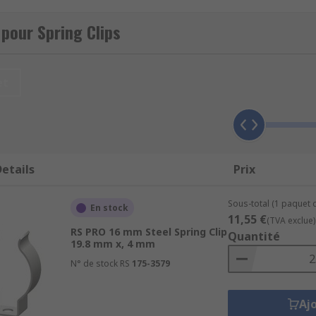
, plastic and various alloys. The material used and its thick
pour Spring Clips
tensively in electrical and cable-fastening applications, whe
al clips are regularly used in retaining and clamping applic
et
etails
Prix
Sous-total (1 paquet d
En stock
11,55 €
(TVA exclue)
RS PRO 16 mm Steel Spring Clip
Quantité
19.8 mm x, 4 mm
N° de stock RS
175-3579
Aj