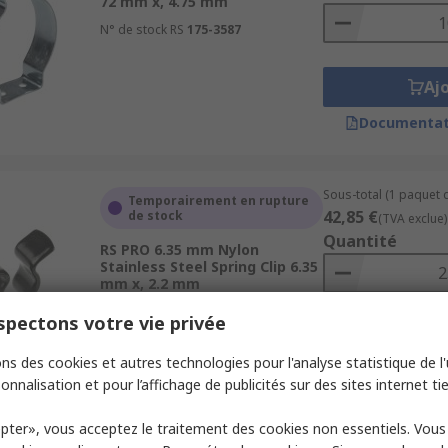
72 mm x, 4.75 mm
N° de stock RS
175-3587
Aj
Documentat
Sous-total (1 paquet d
Temporairement en rupture
42,85 €
de stock
(TVA exclue)
Quantité
RS PRO 6.35 mm Nylon
Stainless Steel Spring Clip 6.35
mm x, 2.2 mm
N° de stock RS
507-832
pectons votre vie privée
Aj
ns des cookies et autres technologies pour l'analyse statistique de l'u
Documentat
onnalisation et pour l’affichage de publicités sur des sites internet tie
pter», vous acceptez le traitement des cookies non essentiels. Vou
Sous-total (1 paquet d