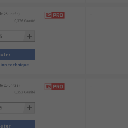
e 25 unités)
-
0,376 €/unité
outer
ion technique
e 25 unités)
-
0,353 €/unité
outer