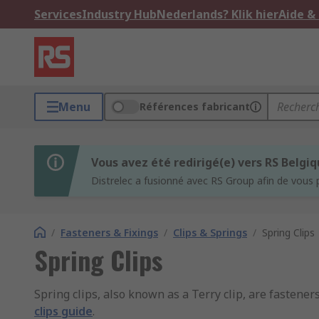
Services
Industry Hub
Nederlands? Klik hier
Aide &
Menu
Références fabricant
Vous avez été redirigé(e) vers RS Belgi
Distrelec a fusionné avec RS Group afin de vous 
/
Fasteners & Fixings
/
Clips & Springs
/
Spring Clips
Spring Clips
Spring clips, also known as a Terry clip, are fastene
clips guide
.