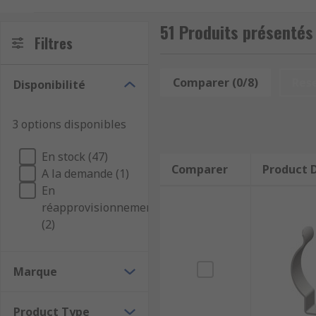
Available in a wide range of materials including steel
51 Produits présentés 
holding strength of the clip. Plastic clips are used ex
Filtres
strength, temperature resistance, and durability. Met
Comparer (0/8)
Res
Disponibilité
3 options disponibles
En stock (47)
Comparer
Product D
A la demande (1)
En
réapprovisionnement
(2)
Marque
Product Type