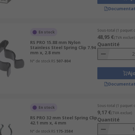
Documentat
Sous-total (1 paquet d
En stock
48,95 €
(TVA exclue)
RS PRO 15.88 mm Nylon
Quantité
Stainless Steel Spring Clip 7.94
mm x, 2.8 mm
N° de stock RS
507-804
Aj
Documentat
Sous-total (1 paquet d
En stock
9,17 €
(TVA exclue)
RS PRO 32 mm Steel Spring Clip
Quantité
42.1 mm x, 4 mm
N° de stock RS
175-3584