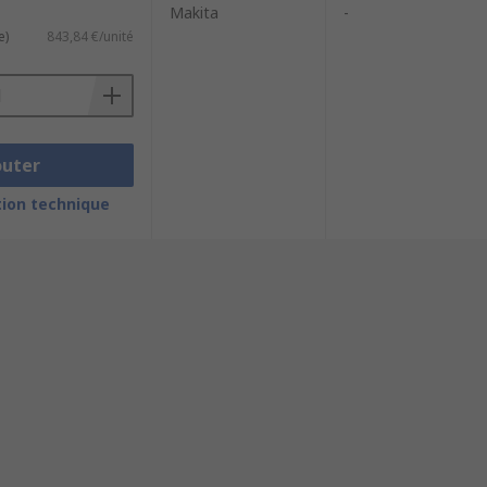
Makita
-
e)
843,84 €/unité
outer
ion technique