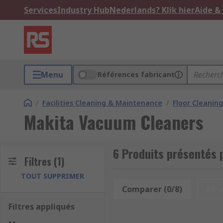
Services
Industry Hub
Nederlands? Klik hier
Aide &
Menu
Références fabricant
/
Facilities Cleaning & Maintenance
/
Floor Cleaning
Makita Vacuum Cleaners
6 Produits présentés
Filtres
(1)
TOUT SUPPRIMER
Comparer (0/8)
Res
Filtres appliqués