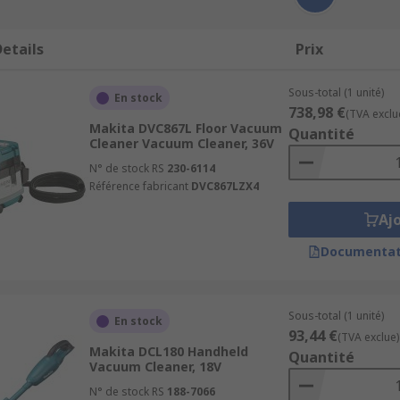
etails
Prix
Sous-total (1 unité)
En stock
738,98 €
(TVA exclu
Makita DVC867L Floor Vacuum
Quantité
Cleaner Vacuum Cleaner, 36V
N° de stock RS
230-6114
Référence fabricant
DVC867LZX4
Aj
Documentat
Sous-total (1 unité)
En stock
93,44 €
(TVA exclue)
Makita DCL180 Handheld
Quantité
Vacuum Cleaner, 18V
N° de stock RS
188-7066