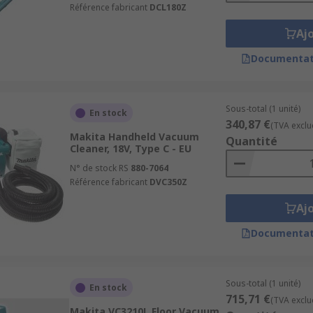
Référence fabricant
DCL180Z
Aj
Documentat
Sous-total (1 unité)
En stock
340,87 €
(TVA exclu
Makita Handheld Vacuum
Quantité
Cleaner, 18V, Type C - EU
N° de stock RS
880-7064
Référence fabricant
DVC350Z
Aj
Documentat
Sous-total (1 unité)
En stock
715,71 €
(TVA exclu
Makita VC3210L Floor Vacuum