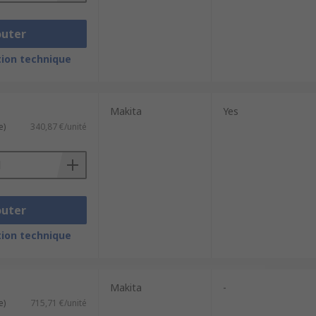
outer
ion technique
Makita
Yes
e)
340,87 €/unité
outer
ion technique
Makita
-
e)
715,71 €/unité