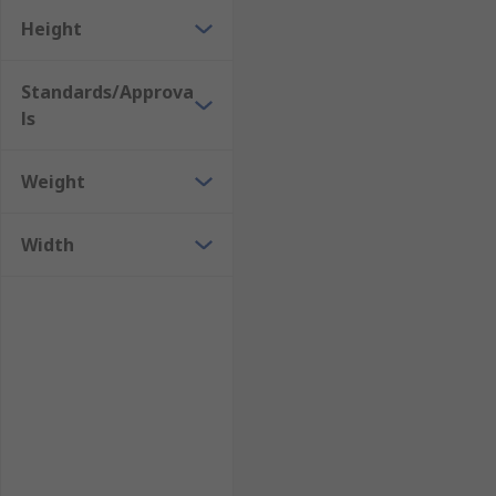
Height
Standards/Approva
ls
Weight
Width