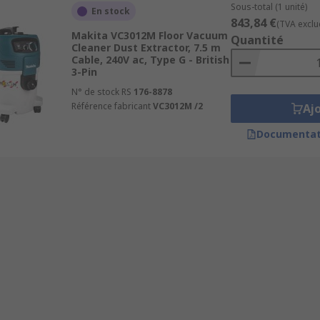
Sous-total (1 unité)
En stock
843,84 €
(TVA exclu
Makita VC3012M Floor Vacuum
Quantité
Cleaner Dust Extractor, 7.5 m
Cable, 240V ac, Type G - British
3-Pin
N° de stock RS
176-8878
Référence fabricant
VC3012M /2
Aj
Documentat