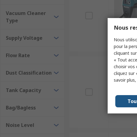
Vacuum Cleaner
Type
Nous res
Supply Voltage
Nous utiliso
pour la pers
cliquant sur
Flow Rate
« Tout acce
choisir vos
Dust Classification
cliquez sur 
savoir plus
Tank Capacity
Tou
Bag/Bagless
Noise Level