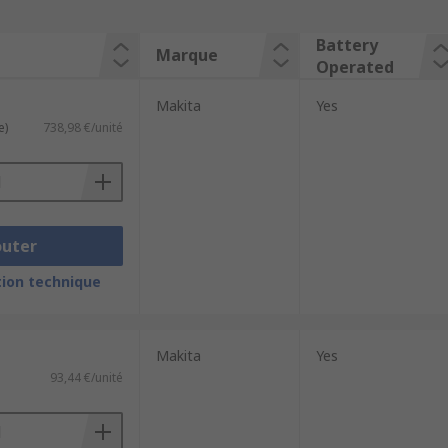
Battery
Marque
Operated
Makita
Yes
e)
738,98 €/unité
outer
ion technique
Makita
Yes
93,44 €/unité