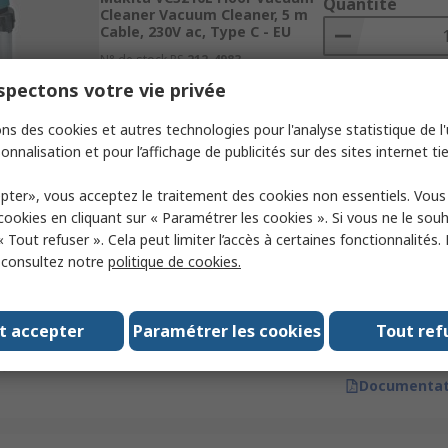
Quantité
Cleaner Vacuum Cleaner, 5 m
Cable, 230V ac, Type C - EU
N° de stock RS
212-4983
Référence fabricant
VC3210LX1
pectons votre vie privée
Aj
ns des cookies et autres technologies pour l'analyse statistique de l'u
Documentat
onnalisation et pour l’affichage de publicités sur des sites internet tie
pter», vous acceptez le traitement des cookies non essentiels. Vou
Sous-total (1 unité)
En stock
 cookies en cliquant sur « Paramétrer les cookies ». Si vous ne le sou
843,84 €
(TVA exclu
« Tout refuser ». Cela peut limiter l’accès à certaines fonctionnalités.
Makita VC3012M Floor Vacuum
Quantité
, consultez notre
politique de cookies.
Cleaner Dust Extractor, 7.5 m
Cable, 110V ac, BS4343
N° de stock RS
176-8879
t accepter
Paramétrer les cookies
Tout ref
Référence fabricant
VC3012M /1
Aj
Documentat