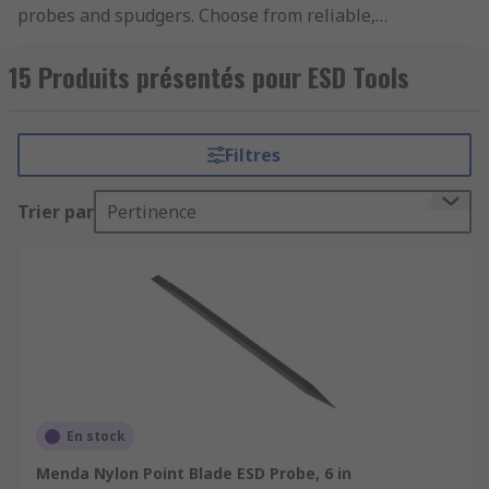
probes and spudgers. Choose from reliable,
leading brands such as Desco Europe and Menda.
ESD Tools are specially designed so they can be
15 Produits présentés pour ESD Tools
used in areas with electrostatic discharge and
can be used on devices such as a laptop without
causing any damage to the surface.
Filtres
Trier par
Pertinence
En stock
Menda Nylon Point Blade ESD Probe, 6 in