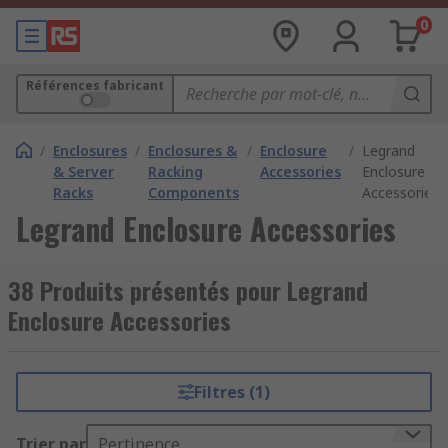
0
Références fabricant
/
Enclosures
/
Enclosures &
/
Enclosure
/
Legrand
& Server
Racking
Accessories
Enclosure
Racks
Components
Accessories
Legrand Enclosure Accessories
38 Produits présentés pour Legrand
Enclosure Accessories
Filtres (1)
Trier par
Pertinence