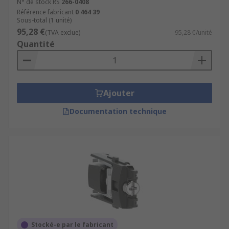
N° de stock RS
266-0408
Référence fabricant
0 464 39
Sous-total (1 unité)
95,28 €
(TVA exclue)
95,28 €/unité
Quantité
Ajouter
Documentation technique
Stocké-e par le fabricant