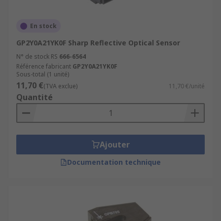
that would have otherwise hit the amplifier and
not be detected. CMOS sensors can potentially be
implemented with fewer components, use less
En stock
power, and/or provide faster readout than CCD
GP2Y0A21YK0F Sharp Reflective Optical Sensor
sensors. They are also less vulnerable to static
N° de stock RS
666-6564
electricity discharges.
Référence fabricant
GP2Y0A21YK0F
Sous-total (1 unité)
11,70 €
(TVA exclue)
11,70 €/unité
Quantité
Ajouter
Documentation technique