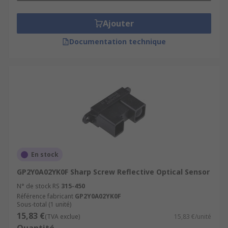
Ajouter
Documentation technique
En stock
GP2Y0A02YK0F Sharp Screw Reflective Optical Sensor
N° de stock RS
315-450
Référence fabricant
GP2Y0A02YK0F
Sous-total (1 unité)
15,83 €
(TVA exclue)
15,83 €/unité