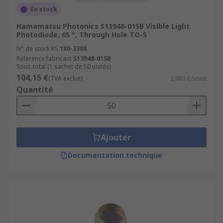
En stock
Schottky photodiode is based on the schottky
diode, or shottky barrier diode. It provides
Hamamatsu Photonics S13948-01SB Visible Light
additional functions over others, particularly
Photodiode, 65 °, Through Hole TO-5
with regards to high speed and long wavelength
N° de stock RS
180-2308
detection.
Référence fabricant
S13948-01SB
Sous-total (1 sachet de 50 unités)
104,15 €
(TVA exclue)
2,083 €/unité
Quantité
Ajouter
Documentation technique