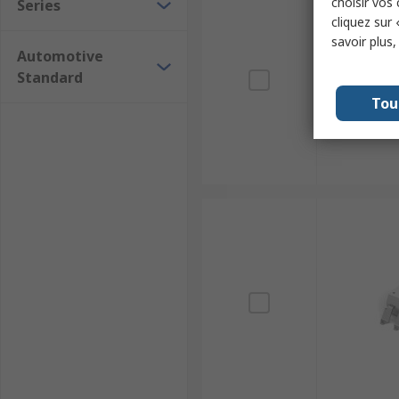
choisir vos
Series
cliquez sur 
savoir plus
Automotive
Standard
Tou