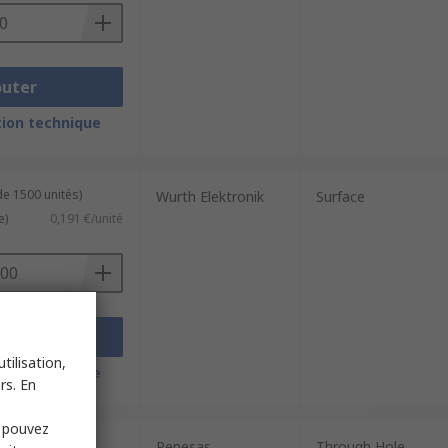
outer
ion technique
de 1500 unités)
Wurth Elektronik
Surface
e)
0,191 €/unité
outer
tilisation,
ion technique
rs. En
s pouvez
Renesas
Through Hole