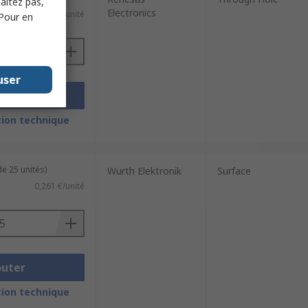
haitez pas,
Electronics
3,10 €/unité
 Pour en
user
outer
ion technique
e 25 unités)
Wurth Elektronik
Surface
0,261 €/unité
outer
ion technique