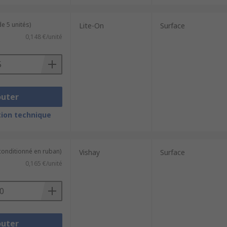
e 5 unités)
Lite-On
Surface
0,148 €/unité
outer
ion technique
(conditionné en ruban)
Vishay
Surface
0,165 €/unité
outer