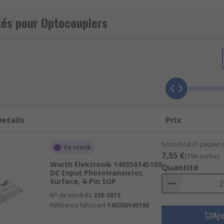
tés pour Optocouplers
cuit to another circuit via an optical transmission path, whi
et
 (light emitting diode) that produces IR or visible light, or
 detector senses the light emitter and converts it back into a
ns to block the high voltages and variations in voltage. This
Therefore they are ideal for applications which may experience
etails
Prix
Sous-total (1 paquet d
En stock
7,55 €
(TVA exclue)
Wurth Elektronik 140356145100
Quantité
DC Input Phototransistor,
Surface, 4-Pin SOP
N° de stock RS
238-5813
Référence fabricant
140356145100
Aj