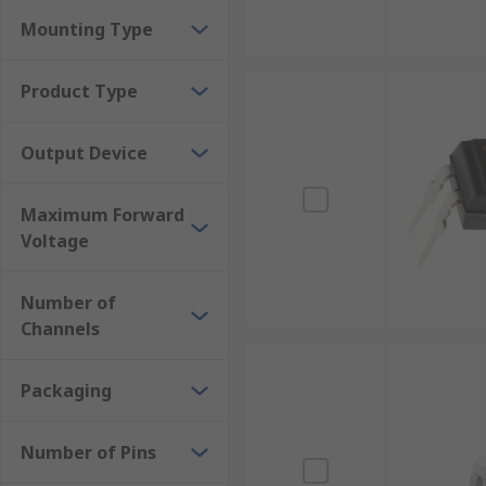
Mounting Type
Output Types
• CMOS
Product Type
• Darlington
Output Device
• IGBT Gate Drive
Maximum Forward
• Logic Gate
Voltage
• MOSFET
Number of
• Photodarlington
Channels
• Phototransistor
Packaging
• Single Transistor
Number of Pins
• TRIAC