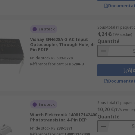
Documentat
Sous-total (1 paquet d
En stock
4,24 €
(TVA exclue)
Vishay SFH628A-3 AC Input
Quantité
Optocoupler, Through Hole, 4-
Pin PDIP
N° de stock RS
699-8278
Référence fabricant
SFH628A-3
Aj
Documentat
Sous-total (1 paquet d
En stock
10,20 €
(TVA exclue)
Wurth Elektronik 140817142400
Quantité
Phototransistor, 4-Pin DIP
N° de stock RS
238-5871
Référence fabricant
140817142400