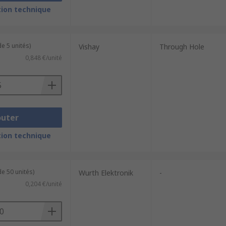
ion technique
e 5 unités)
Vishay
Through Hole
0,848 €/unité
outer
ion technique
e 50 unités)
Wurth Elektronik
-
0,204 €/unité