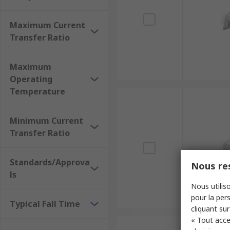
Maximum Current
Transfer Ratio
Maximum
Operating
Temperature
Minimum Current
Transfer Ratio
Standards/Approva
Nous res
ls
Nous utiliso
pour la pers
Typical Fall Time
cliquant sur
« Tout acce