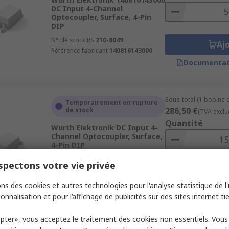
DC Input 4-Channel
Optocoupler, Surface, 4-Pin
DIP
N° de stock RS
210-8049
Aj
Référence fabricant
140816143000
Documentat
Sous-total (1 bobine 
Temporairement en rupture
286,50 €
de stock
(TVA exclu
Quantité
Wurth Elektronik DC Input 4-
Channel Optocoupler, Surface,
4-Pin DIP
N° de stock RS
210-8064
pectons votre vie privée
Référence fabricant
140816144300
Aj
ns des cookies et autres technologies pour l'analyse statistique de l'u
Documentat
onnalisation et pour l’affichage de publicités sur des sites internet tie
pter», vous acceptez le traitement des cookies non essentiels. Vou
Sous-total (1 unité)