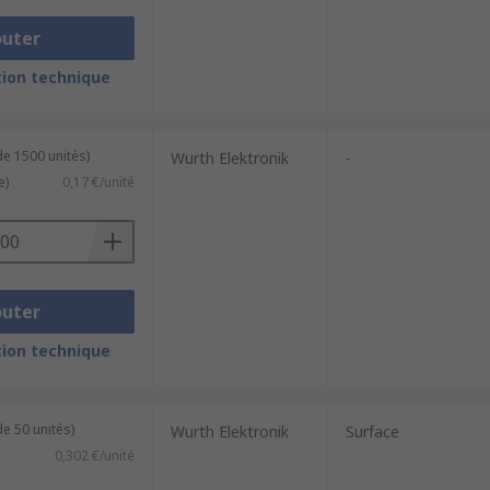
outer
ion technique
de 1500 unités)
Wurth Elektronik
-
e)
0,17 €/unité
outer
ion technique
e 50 unités)
Wurth Elektronik
Surface
0,302 €/unité