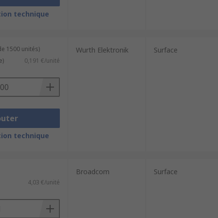
ion technique
de 1500 unités)
Wurth Elektronik
Surface
e)
0,191 €/unité
outer
ion technique
Broadcom
Surface
4,03 €/unité