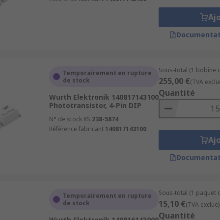
Aj
Documentat
Sous-total (1 bobine 
Temporairement en rupture
255,00 €
de stock
(TVA exclu
Quantité
Wurth Elektronik 140817143100
Phototransistor, 4-Pin DIP
N° de stock RS
238-5874
Référence fabricant
140817143100
Aj
Documentat
Sous-total (1 paquet d
Temporairement en rupture
15,10 €
de stock
(TVA exclue)
Quantité
Wurth Elektronik 140816143000