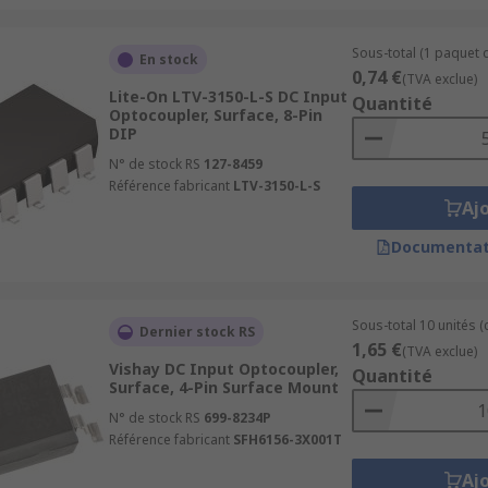
Sous-total (1 paquet d
En stock
0,74 €
(TVA exclue)
Lite-On LTV-3150-L-S DC Input
Quantité
Optocoupler, Surface, 8-Pin
DIP
N° de stock RS
127-8459
Référence fabricant
LTV-3150-L-S
Aj
Documentat
Sous-total 10 unités 
Dernier stock RS
1,65 €
(TVA exclue)
Vishay DC Input Optocoupler,
Quantité
Surface, 4-Pin Surface Mount
N° de stock RS
699-8234P
Référence fabricant
SFH6156-3X001T
Aj