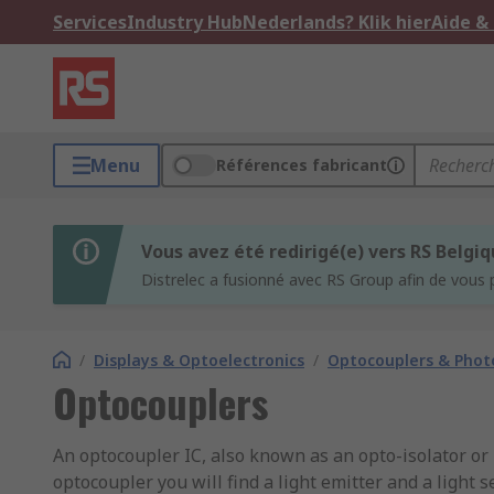
Services
Industry Hub
Nederlands? Klik hier
Aide &
Menu
Références fabricant
Vous avez été redirigé(e) vers RS Belgi
Distrelec a fusionné avec RS Group afin de vous 
/
Displays & Optoelectronics
/
Optocouplers & Phot
Optocouplers
An optocoupler IC, also known as an opto-isolator or 
optocoupler you will find a light emitter and a light