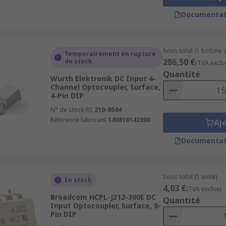
Documentat
Sous-total (1 bobine 
Temporairement en rupture
286,50 €
de stock
(TVA exclu
Quantité
Wurth Elektronik DC Input 4-
Channel Optocoupler, Surface,
4-Pin DIP
N° de stock RS
210-8044
Référence fabricant
140816142300
Aj
Documentat
Sous-total (1 unité)
En stock
4,03 €
(TVA exclue)
Broadcom HCPL-J312-300E DC
Quantité
Input Optocoupler, Surface, 8-
Pin DIP