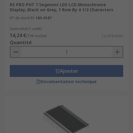
LCD monochrome displays are compact, energy
RS PRO PHT 7 Segment LED LCD Monochrome
efficient, have a low electrical power
Display, Black on Grey, 1 Row By 4 1/2 Characters
consumption and are easy to fit to your PCB
N° de stock RS
185-0187
(printed circuit board).
Sous-total (1 unité)
14,24 €
You can choose from a range of sizes and styles,
(TVA exclue)
14,24 €/unité
Quantité
including by how many rows or characters your
display will show. Look out for designs that
produce their own light with built-in LED (light
emitting diode) backlights so that no extra
Ajouter
display backlighting
is required.
Documentation technique