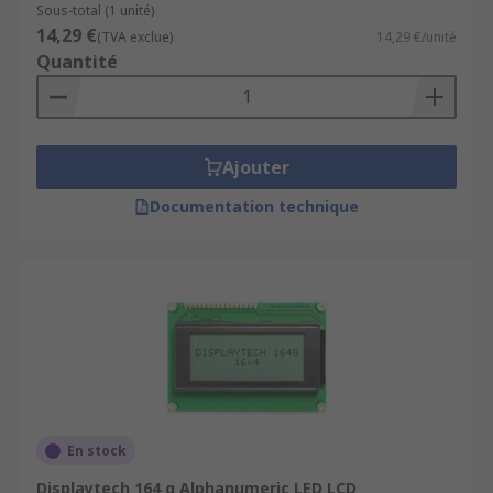
Sous-total (1 unité)
14,29 €
(TVA exclue)
14,29 €/unité
Quantité
Ajouter
Documentation technique
En stock
Displaytech 164 g Alphanumeric LED LCD