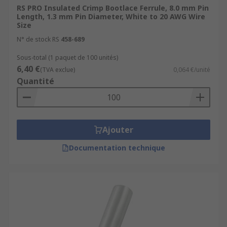
RS PRO Insulated Crimp Bootlace Ferrule, 8.0 mm Pin
stable connection.
Length, 1.3 mm Pin Diameter, White to 20 AWG Wire
Size
What are bootlace ferrules used for?
N° de stock RS
458-689
Crimp bootlace ferrules are used to provide the
Sous-total (1 paquet de 100 unités)
6,40 €
high degree of contact reliability required by a
(TVA exclue)
0,064 €/unité
Quantité
wide range of applications. They are available in
a variety of designs to suit different wire or cable
sizes.
Where are they used?
Ajouter
Documentation technique
Control units
Switching cabinets
Function units
Equipment with poke-in clamp or row clamp
connectors