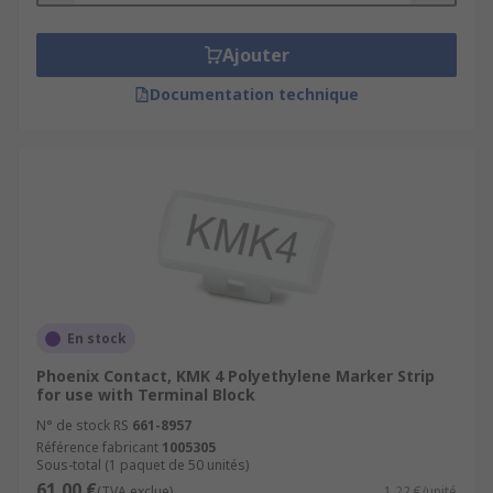
Ajouter
Documentation technique
En stock
Phoenix Contact, KMK 4 Polyethylene Marker Strip
for use with Terminal Block
N° de stock RS
661-8957
Référence fabricant
1005305
Sous-total (1 paquet de 50 unités)
61,00 €
(TVA exclue)
1,22 €/unité