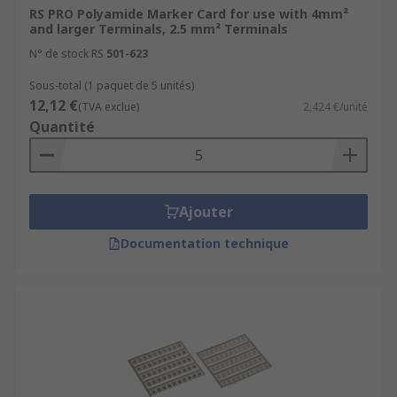
conductors, making them easier to introduce into
RS PRO Polyamide Marker Card for use with 4mm²
terminals. They're typically made of a copper
and larger Terminals, 2.5 mm² Terminals
tube with a moulded isolating collar at the end.
N° de stock RS
501-623
You can use a crimp tool die to crimp the copper
tube for better contact between the wire strands
Sous-total (1 paquet de 5 unités)
12,12 €
and the contact point.
(TVA exclue)
2,424 €/unité
Quantité
Types of terminal block accessories
There are numerous terminal block accessories
Ajouter
including:
Documentation technique
End brackets
End stops
Flange covers
Insertion bridges
Marker labels
Zack strips