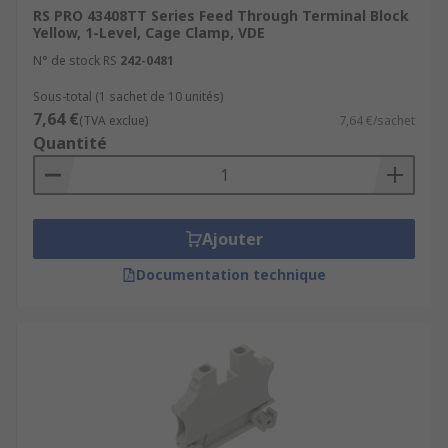
RS PRO 43408TT Series Feed Through Terminal Block
without the fuse protection.
Yellow, 1-Level, Cage Clamp, VDE
What are fused DIN rail terminals used
N° de stock RS
242-0481
for?
Sous-total (1 sachet de 10 unités)
7,64 €
(TVA exclue)
7,64 €/sachet
Quantité
Fused DIN rail terminals are widely used in
industry and offer more protection from
overcurrent than non-fused DIN rail terminals.
They are usually used to protect sensors and
Ajouter
relays.
Documentation technique
However, both fused and non-fused can be used
for applications such as:
Energy managementPower
suppliesLighting
controllersTelecommunicationsBuilding
management systemsIndustrial and civil