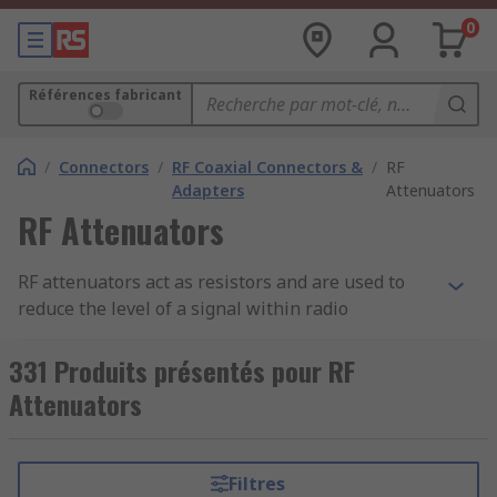
0
Références fabricant
/
Connectors
/
RF Coaxial Connectors &
/
RF
Adapters
Attenuators
RF Attenuators
RF attenuators act as resistors and are used to
reduce the level of a signal within radio
frequency applications and
RF circuits
. They have
many benefits, including protecting a circuit
331 Produits présentés pour RF
stage from receiving a current that's too high. RF
Attenuators
attenuators can also improve impedance match,
ensuring power transfer from source to load is
optimised.
Filtres