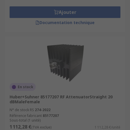
Ajouter
Documentation technique
En stock
Huber+Suhner 85177207 RF AttenuatorStraight 20
dBMaleFemale
N° de stock RS
274-2022
Référence fabricant
85177207
Sous-total (1 unité)
1 112,28 €
(TVA exclue)
1 112,28 €/unité