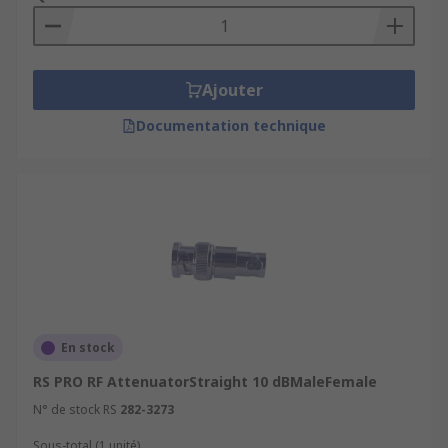
Ajouter
Documentation technique
En stock
RS PRO RF AttenuatorStraight 10 dBMaleFemale
N° de stock RS
282-3273
Sous-total (1 unité)