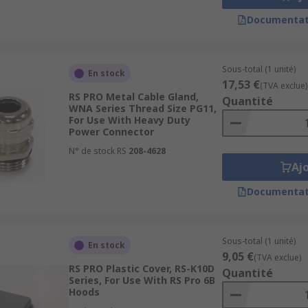
Documentat
Sous-total (1 unité)
En stock
17,53 €
(TVA exclue)
RS PRO Metal Cable Gland,
Quantité
WNA Series Thread Size PG11,
For Use With Heavy Duty
Power Connector
N° de stock RS
208-4628
Aj
Documentat
Sous-total (1 unité)
En stock
9,05 €
(TVA exclue)
RS PRO Plastic Cover, RS-K10D
Quantité
Series, For Use With RS Pro 6B
Hoods