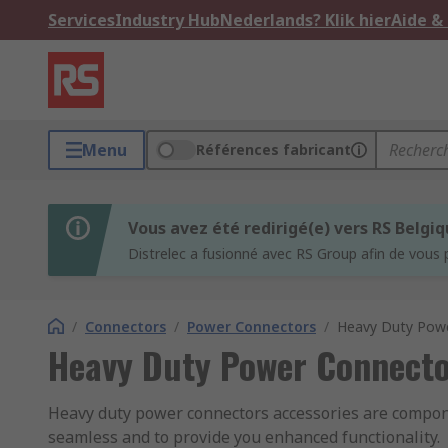
Services
Industry Hub
Nederlands? Klik hier
Aide &
Menu
Références fabricant
Vous avez été redirigé(e) vers RS Belgi
Distrelec a fusionné avec RS Group afin de vous 
/
Connectors
/
Power Connectors
/
Heavy Duty Powe
Heavy Duty Power Connecto
Heavy duty power connectors accessories are compo
seamless and to provide you enhanced functionality.