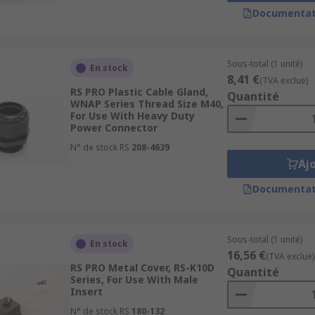
Documentat
Sous-total (1 unité)
En stock
8,41 €
(TVA exclue)
RS PRO Plastic Cable Gland,
Quantité
WNAP Series Thread Size M40,
For Use With Heavy Duty
Power Connector
N° de stock RS
208-4639
Aj
Documentat
Sous-total (1 unité)
En stock
16,56 €
(TVA exclue)
RS PRO Metal Cover, RS-K10D
Quantité
Series, For Use With Male
Insert
N° de stock RS
180-132