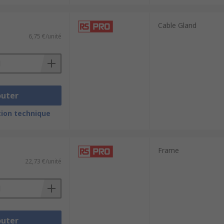
Cable Gland
6,75 €/unité
outer
ion technique
Frame
22,73 €/unité
outer