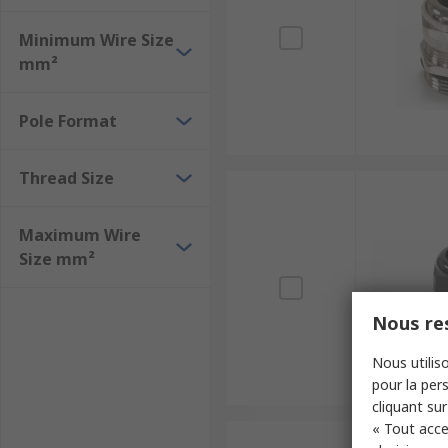
Minimum Wire Size
mm²
Pole Format
Thread Size
Maximum Wire
Size mm²
Nous res
Nous utiliso
pour la pers
cliquant sur
« Tout acce