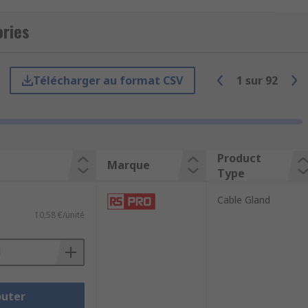
ories
Télécharger au format CSV
1
sur
92
Product
Marque
Type
Cable Gland
10,58 €/unité
ple would be if you do not have a
le is if your power connector needed
outer