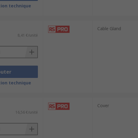
ion technique
Cable Gland
8,41 €/unité
outer
ion technique
Cover
16,56 €/unité