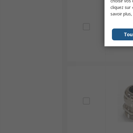
choisir vos
cliquez sur 
savoir plus
Tou