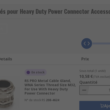
ies:
tés pour Heavy Duty Power Connector Access
nectors are available, including:
et
nt your device with added security.
device or enhance the looks.
ss of dust and other contaminants.
ore premium connection.
etails
Prix
for futureproofing.
Sous-total (1 unité)
En stock
10,58 €
(TVA exclue)
RS PRO Metal Cable Gland,
Quantité
WNA Series Thread Size M32,
 depending on the application you need it for. A great exam
For Use With Heavy Duty
ing that would support mounting to surfaces. Another examp
Power Connector
N° de stock RS
208-4624
Aj