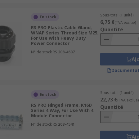
Sous-total (1 unité)
En stock
6,75 €
(TVA exclue)
RS PRO Plastic Cable Gland,
Quantité
WNAP Series Thread Size M25,
For Use With Heavy Duty
Power Connector
N° de stock RS
208-4637
Aj
Documentat
Sous-total (1 unité)
En stock
22,73 €
(TVA exclue)
RS PRO Hinged Frame, K16D
Quantité
Series 4 Way, For Use With 4
Module Connector
N° de stock RS
208-4541
Aj