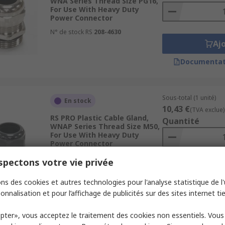
WNA Series Thread Size PG16,
For Use With Heavy Duty
Power Connector
N° de stock RS
208-4630
Aj
Documentat
Sous-total (1 unité)
En stock
10,43 €
(TVA exclue)
RS PRO Plastic Cable Gland,
Quantité
WNAP Series Thread Size M50,
For Use With Heavy Duty
Power Connector
N° de stock RS
208-4641
pectons votre vie privée
Aj
ns des cookies et autres technologies pour l'analyse statistique de l'u
Documentat
onnalisation et pour l’affichage de publicités sur des sites internet tie
pter», vous acceptez le traitement des cookies non essentiels. Vou
Sous-total (1 unité)