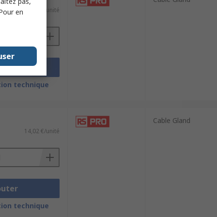
haitez pas,
37,08 €/unité
 Pour en
user
outer
ion technique
Cable Gland
14,02 €/unité
outer
ion technique