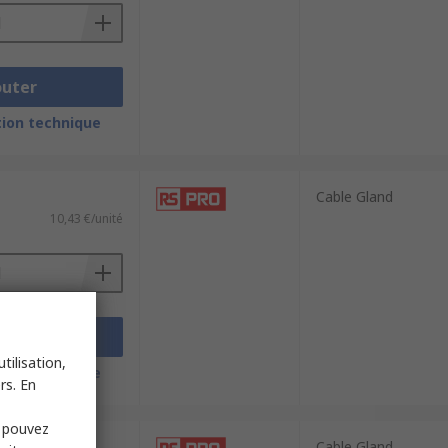
outer
ion technique
Cable Gland
10,43 €/unité
outer
tilisation,
ion technique
rs. En
s pouvez
Cable Gland