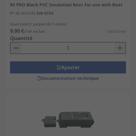
Cable modules, which are used with heavy
RS PRO Black PVC Insulation Boot for use with Boot
power connectors in the construction
N° de stock RS
526-0724
industry
Sous-total (1 paquet de 5 unités)
Housings that are used to enclose and
9,00 €
provide splash protection for single socket
(TVA exclue)
1,80 €/unité
Quantité
connections in high moisture environments
Sealing boots, which provide all-weather
protection for connectors in industrial
applications
Ajouter
Sealing caps to seal male and female
Documentation technique
sockets with a latch mechanism
Wall plates and plugs that provide bases for
the connections between connectors and
devices
Power modules or distribution units, mainly
used in network enclosures or large server
networks