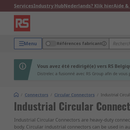
Services
Industry Hub
Nederlands? Klik hier
Aide &
Menu
Références fabricant
Vous avez été redirigé(e) vers RS Belgi
Distrelec a fusionné avec RS Group afin de vous 
/
Connectors
/
Circular Connectors
/
Industrial Circ
Industrial Circular Connec
Industrial Circular Connectors are heavy-duty connect
body. Circular industrial connectors can be used in a