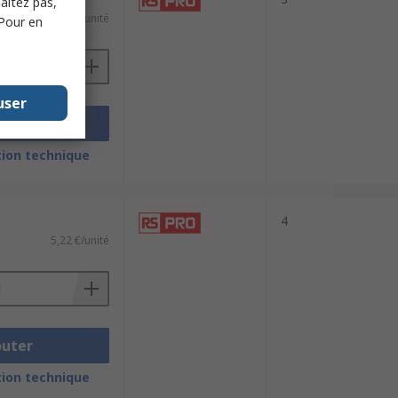
haitez pas,
12,71 €/unité
 Pour en
user
outer
ion technique
4
5,22 €/unité
outer
ion technique