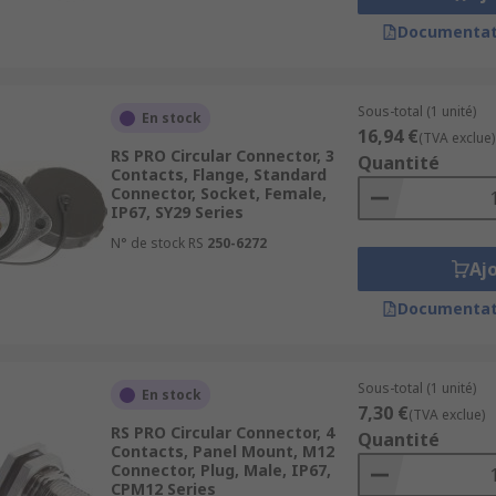
Documentat
Sous-total (1 unité)
En stock
16,94 €
(TVA exclue)
RS PRO Circular Connector, 3
Quantité
Contacts, Flange, Standard
Connector, Socket, Female,
IP67, SY29 Series
N° de stock RS
250-6272
Aj
Documentat
Sous-total (1 unité)
En stock
7,30 €
(TVA exclue)
RS PRO Circular Connector, 4
Quantité
Contacts, Panel Mount, M12
Connector, Plug, Male, IP67,
CPM12 Series