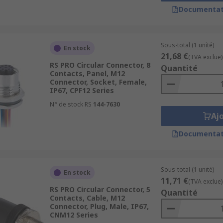
tiple types of data with power. These types of multi-pin con
Documentat
Sous-total (1 unité)
En stock
21,68 €
(TVA exclue)
s areas including:
RS PRO Circular Connector, 8
Quantité
Contacts, Panel, M12
Connector, Socket, Female,
IP67, CPF12 Series
N° de stock RS
144-7630
Aj
Documentat
Sous-total (1 unité)
En stock
11,71 €
(TVA exclue)
RS PRO Circular Connector, 5
Quantité
Contacts, Cable, M12
Connector, Plug, Male, IP67,
CNM12 Series