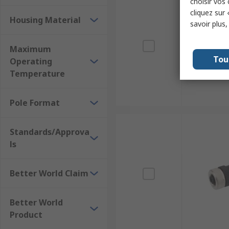
choisir vos
cliquez sur 
Housing Material
savoir plus
Maximum
Tou
Operating
Temperature
Pole Format
Standards/Approva
ls
Better World Claim
Better World
Product