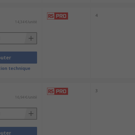
4
14,34 €/unité
outer
ion technique
3
16,94 €/unité
outer