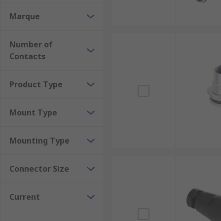
cases, circular connectors are designed to carry mul
and signal transmission.
Marque
Applications:
Number of
Contacts
Circular industrial connectors can be found in variou
Factory and Industrial Automation
Product Type
Manufacturing
Mount Type
Process Control
Industrial networking
Mounting Type
Measurement and instrumentation
Connector Size
Current