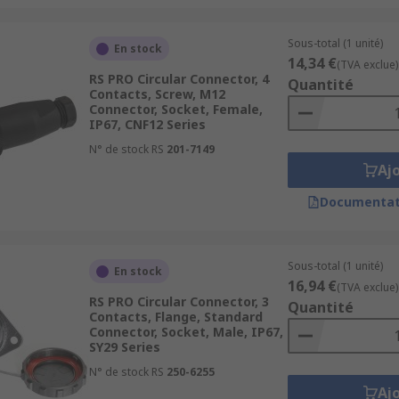
Sous-total (1 unité)
En stock
14,34 €
(TVA exclue)
RS PRO Circular Connector, 4
Quantité
Contacts, Screw, M12
Connector, Socket, Female,
IP67, CNF12 Series
N° de stock RS
201-7149
Aj
Documentat
Sous-total (1 unité)
En stock
16,94 €
(TVA exclue)
RS PRO Circular Connector, 3
Quantité
Contacts, Flange, Standard
Connector, Socket, Male, IP67,
SY29 Series
N° de stock RS
250-6255
Aj