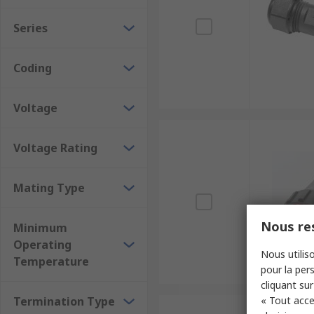
Series
Coding
Voltage
Voltage Rating
Mating Type
Nous res
Minimum
Operating
Nous utiliso
Temperature
pour la pers
cliquant sur
Termination Type
« Tout acce