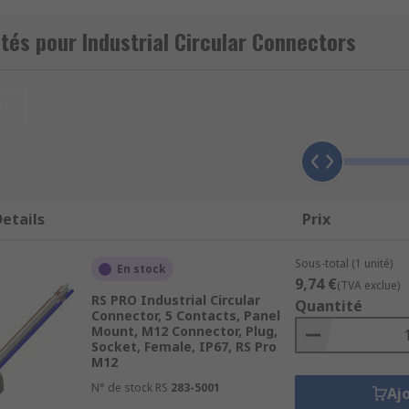
n into high moisture environment. Circular connectors for i
 plastic or metal housing.
tés pour Industrial Circular Connectors
 to mount and get your project running. Typically our conne
are available in both plugs and sockets with straight or righ
et
etails
Prix
Sous-total (1 unité)
En stock
9,74 €
(TVA exclue)
RS PRO Industrial Circular
Quantité
Connector, 5 Contacts, Panel
Mount, M12 Connector, Plug,
for?
Socket, Female, IP67, RS Pro
M12
signal transmissions, or for powering electrical devices usin
N° de stock RS
283-5001
Aj