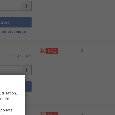
outer
ion technique
3
15,42 €/unité
outer
tilisation,
ion technique
rs. En
s pouvez
3