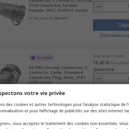
Connector, 3 Contacts, In-Line,
SY29 Connector, Socket,
Female, IP67, SY2911C Series
N° de stock RS
304-617
Aj
Documentat
Sous-total (1 unité)
En stock
15,42 €
(TVA exclue)
RS PRO Circular Connector, 3
Quantité
Contacts, Cable, Standard
Connector, Plug, Male, IP67,
SY29 Series
N° de stock RS
250-6152
pectons votre vie privée
Aj
ns des cookies et autres technologies pour l'analyse statistique de l'u
Documentat
onnalisation et pour l’affichage de publicités sur des sites internet tie
pter», vous acceptez le traitement des cookies non essentiels. Vou
Sous-total (1 unité)