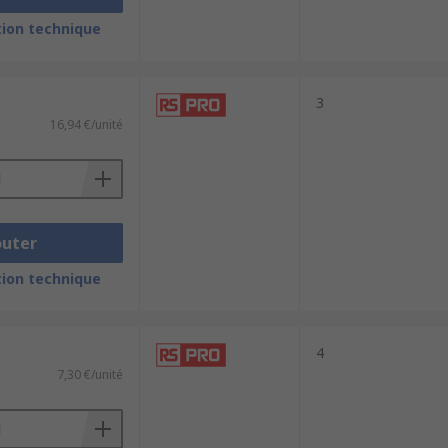
ion technique
3
16,94 €/unité
outer
ion technique
4
7,30 €/unité