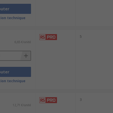
outer
ion technique
5
6,65 €/unité
outer
ion technique
3
12,71 €/unité