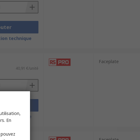
outer
ion technique
Faceplate
40,91 €/unité
outer
tilisation,
ion technique
rs. En
s pouvez
Faceplate