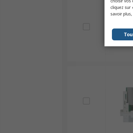
choisir vos
cliquez sur 
savoir plus
Tou