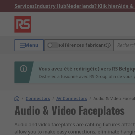
Services
Industry Hub
Nederlands? Klik hier
Aide &
Menu
Références fabricant
Vous avez été redirigé(e) vers RS Belgi
Distrelec a fusionné avec RS Group afin de vous 
/
Connectors
/
AV Connectors
/
Audio & Video Facep
Audio & Video Faceplates
Audio and video faceplates are cabling fixtures attac
allow you to make easy connections, eliminate hanging