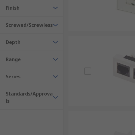
Finish
Screwed/Screwless
Depth
Range
Series
Standards/Approva
ls