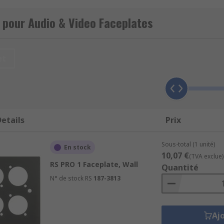
 pour Audio & Video Faceplates
o jacks, VGA, USB,
HDMI connector
and many other types of
the wall. Audio and video devices such as computers and hom
et
r. Faceplates typically come in mono-port to multiple-port co
?
etails
Prix
anise connections such as HDMI ports in your home theatre 
eatre systems, studios and other environments where multip
Sous-total (1 unité)
En stock
10,07 €
(TVA exclue)
RS PRO 1 Faceplate, Wall
Quantité
N° de stock RS
187-3813
Aj