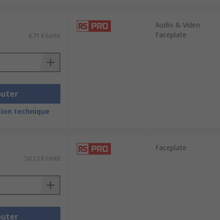
Audio & Video
Faceplate
4,71 €/unité
outer
ion technique
Faceplate
50,12 €/unité
outer