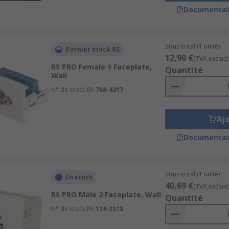
Documentat
Sous-total (1 unité)
Dernier stock RS
12,90 €
(TVA exclue)
RS PRO Female 1 Faceplate,
Quantité
Wall
N° de stock RS
768-4217
Aj
Documentat
Sous-total (1 unité)
En stock
40,69 €
(TVA exclue)
RS PRO Male 2 Faceplate, Wall
Quantité
N° de stock RS
124-2518