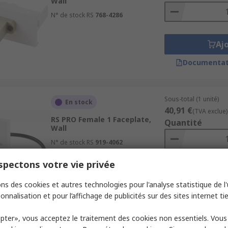
Wall
N° de stock RS
768-4286
Aj
Documentat
Sous-total (1 unité)
En stock
40,91 €
(TVA exclue)
RS PRO Female 1 Faceplate,
Quantité
Wall
N° de stock RS
919-4062
pectons votre vie privée
Aj
ns des cookies et autres technologies pour l'analyse statistique de l'u
Documentat
onnalisation et pour l’affichage de publicités sur des sites internet tie
pter», vous acceptez le traitement des cookies non essentiels. Vou
Sous-total (1 unité)