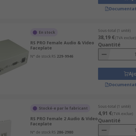
Documentat
Sous-total (1 unité)
En stock
38,19 €
(TVA exclue)
RS PRO Female Audio & Video
Quantité
Faceplate
N° de stock RS
229-9946
Aj
Documentat
Sous-total (1 unité)
Stocké-e par le fabricant
4,91 €
(TVA exclue)
RS PRO Female 2 Audio & Video
Quantité
Faceplate
N° de stock RS
286-2980