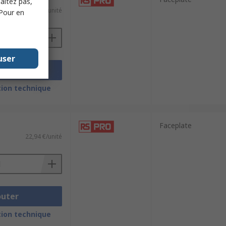
haitez pas,
13,70 €/unité
 Pour en
user
outer
ion technique
Faceplate
22,94 €/unité
outer
ion technique