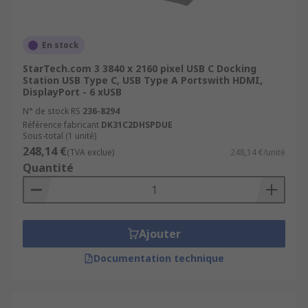
En stock
StarTech.com 3 3840 x 2160 pixel USB C Docking
Station USB Type C, USB Type A Portswith HDMI,
DisplayPort - 6 xUSB
N° de stock RS
236-8294
Référence fabricant
DK31C2DHSPDUE
Sous-total (1 unité)
248,14 €
(TVA exclue)
248,14 €/unité
Quantité
Ajouter
Documentation technique