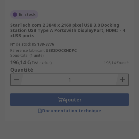
En stock
StarTech.com 2 3840 x 2160 pixel USB 3.0 Docking
Station USB Type A Portswith DisplayPort, HDMI - 4
xUSB ports
N° de stock RS
138-3776
Référence fabricant
USB3DOCKHDPC
Sous-total (1 unité)
196,14 €
(TVA exclue)
196,14 €/unité
Quantité
Ajouter
Documentation technique