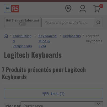
0
Références fabricant
/
Computing
/
Keyboards,
/
Keyboards
/
Logitech
&
Mice &
Keyboards
Peripherals
KVM
Logitech Keyboards
7 Produits présentés pour Logitech
Keyboards
Filtres (1)
Trier par
Pertinence