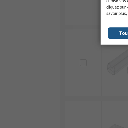
choisir vos
cliquez sur 
savoir plus
Tou