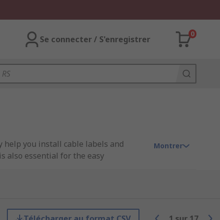
0
Se connecter / S'enregistrer
 help you install cable labels and
Montrer
s also essential for the easy
types of cable marker accessories
Télécharger au format CSV
1
sur
17