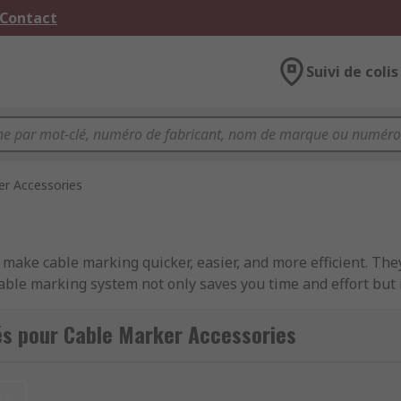
 Contact
Suivi de colis
er Accessories
 make cable marking quicker, easier, and more efficient. They
cable marking system not only saves you time and effort but i
és pour Cable Marker Accessories
 accessories?
s, all with a particular job to do. Some of the most common 
et