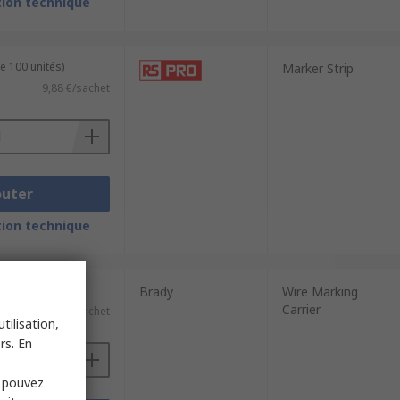
ion technique
e 100 unités)
Marker Strip
9,88 €/sachet
outer
ion technique
e 200 unités)
Brady
Wire Marking
Carrier
35,24 €/sachet
tilisation,
rs. En
s pouvez