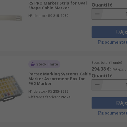
RS PRO Marker Strip for Oval
Quantité
Shape Cable Marker
N° de stock RS
215-3050
Aj
Documentat
Sous-total (1 unité)
Stock limité
294,38 €
(TVA exclu
Partex Marking Systems Cable
Quantité
Marker Assortment Box for
PA2 Marker
N° de stock RS
285-8595
Référence fabricant
PA1-4
Aj
Documentat