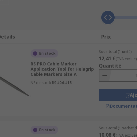
encil-shaped tools allow you to load your identification mar
icator groove. When you remove your cable, the marker will b
lti-character marking. The long plastic strips can hold nu
ng cord.
Cable Marker Pen
With thin round heads, cable mar
k cable labels and tags.
Cable Marker Carrier
Are typically
etails
Prix
o the carrier and the clip-over lid keeps the label secure and
Sous-total (1 unité)
En stock
12,41 €
(TVA exclue)
RS PRO Cable Marker
Quantité
Application Tool for Helagrip
Cable Markers Size A
N° de stock RS
404-415
Aj
Documentat
Sous-total (1 sachet d
En stock
10,08 €
(TVA exclue)