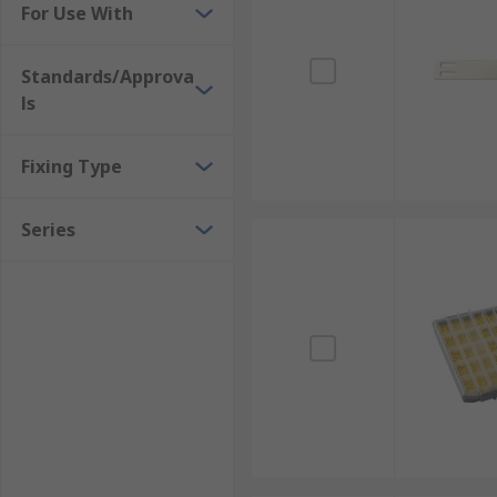
For Use With
Standards/Approva
ls
Fixing Type
Series