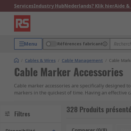
Services
Industry Hub
Nederlands? Klik hier
Aide &
Menu
Références fabricant
/
Cables & Wires
/
Cable Management
/
Cable Mark
Cable Marker Accessories
Cable marker accessories are specifically designed to
markers in the quickest of time. Having an effective 
identification of cables and wires.
328 Produits présent
What are the different types of Cable Marker
Filtres
We offer a great selection of cable marker accessorie
Comparer (0/8)
Res