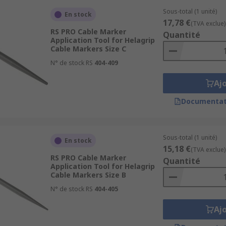
Sous-total (1 unité)
En stock
17,78 €
(TVA exclue)
RS PRO Cable Marker
Quantité
Application Tool for Helagrip
Cable Markers Size C
N° de stock RS
404-409
Aj
Documentat
Sous-total (1 unité)
En stock
15,18 €
(TVA exclue)
RS PRO Cable Marker
Quantité
Application Tool for Helagrip
Cable Markers Size B
N° de stock RS
404-405
Aj