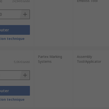
Emboss Tool
e)
24,94 €/unité
outer
ion technique
Partex Marking
Assembly
Systems
Tool/Applicator
5,06 €/unité
outer
ion technique