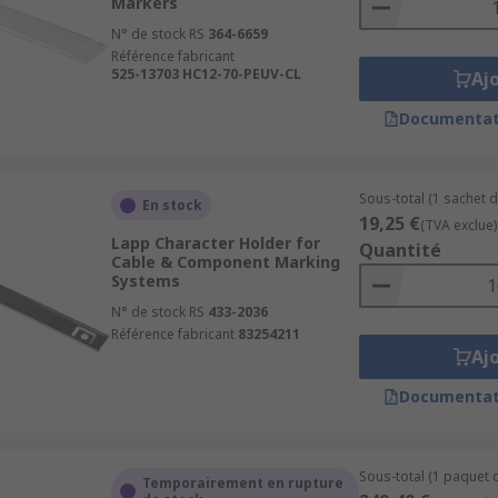
Markers
N° de stock RS
364-6659
Référence fabricant
525-13703 HC12-70-PEUV-CL
Aj
Documentat
Sous-total (1 sachet d
En stock
19,25 €
(TVA exclue)
Lapp Character Holder for
Quantité
Cable & Component Marking
Systems
N° de stock RS
433-2036
Référence fabricant
83254211
Aj
Documentat
Sous-total (1 paquet d
Temporairement en rupture