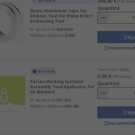
249,40 €
de stock
(TVA exclu
Quantité
Dymo Aluminium Tape for
Emboss Tool for Rhino M1011
Embossing Tool
N° de stock RS
629-6724
Référence fabricant
31000
Aj
Documentat
Sous-total (1 unité)
En stock
5,06 €
(TVA exclue)
Partex Marking Systems
Quantité
Assembly Tool/Applicator for
PA Markers
N° de stock RS
537-254
Référence fabricant
PAD-5M
Aj
Documentat