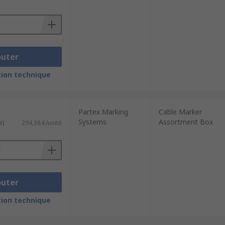
outer
ion technique
Partex Marking
Cable Marker
Systems
Assortment Box
e)
294,38 €/unité
outer
ion technique