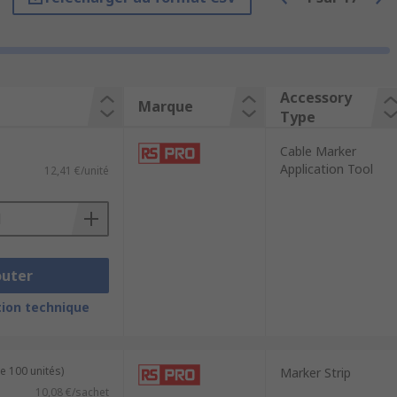
kers onto wires easier. Simply slide the
e securely attached.
Cable Marker
merous individual markers, depending on
ker pens have been specifically
 made from clear plastic. The carrier
Accessory
Marque
Type
 in place. The cable marker carrier is
Cable Marker
Application Tool
12,41 €/unité
outer
ion technique
e 100 unités)
Marker Strip
10,08 €/sachet