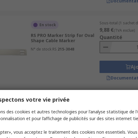
Documentat
Sous-total (1 sachet d
En stock
9,88 €
(TVA exclue)
RS PRO Marker Strip for Oval
Quantité
Shape Cable Marker
N° de stock RS
215-3048
Aj
Documentat
pectons votre vie privée
Sous-total (1 sachet d
En stock
35,24 €
(TVA exclue)
ns des cookies et autres technologies pour l'analyse statistique de l'u
Brady Wire Marking Carrier for
Quantité
Wire Marking Inserts
onnalisation et pour l’affichage de publicités sur des sites internet tie
N° de stock RS
323-8810
pter», vous acceptez le traitement des cookies non essentiels. Vou
Référence fabricant
DMC-4/7-30