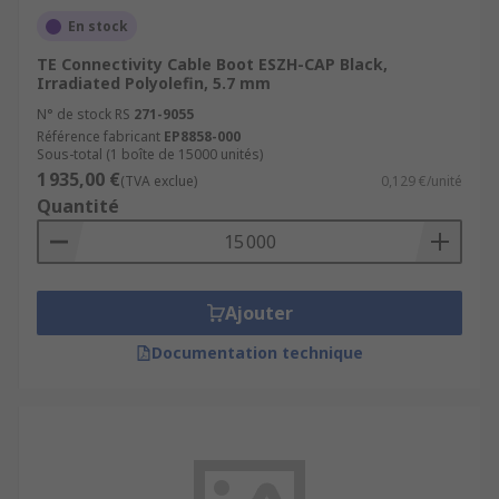
En stock
TE Connectivity Cable Boot ESZH-CAP Black,
Irradiated Polyolefin, 5.7 mm
N° de stock RS
271-9055
Référence fabricant
EP8858-000
Sous-total (1 boîte de 15000 unités)
1 935,00 €
(TVA exclue)
0,129 €/unité
Quantité
Ajouter
Documentation technique