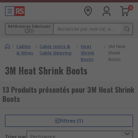
0
Références fabricant
/
Cables
/
Cable Joints &
/
Heat
/
3M Heat
& Wires
Cable Sleeving
Shrink
Shrink
Boots
Boots
3M Heat Shrink Boots
13 Produits présentés pour 3M Heat Shrink
Boots
Filtres (1)
Trier par
Pertinence