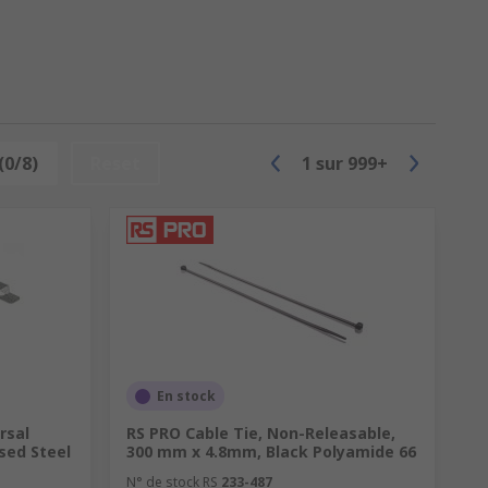
(0/8)
Reset
1
sur
999+
En stock
rsal
RS PRO Cable Tie, Non-Releasable,
sed Steel
300 mm x 4.8mm, Black Polyamide 66
N° de stock RS
233-487