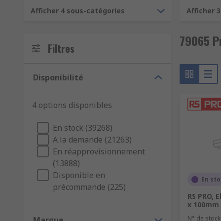
Afficher 4 sous-catégories
Afficher 
79065 Pr
Filtres
Disponibilité
4 options disponibles
En stock (39268)
A la demande (21263)
En réapprovisionnement
(13888)
Disponible en
En st
précommande (225)
RS PRO, E
x 100mm
N° de stock
Marque