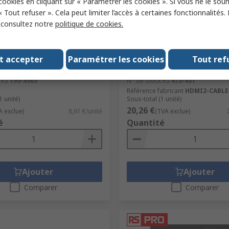
 cookies en cliquant sur « Paramétrer les cookies ». Si vous ne le sou
« Tout refuser ». Cela peut limiter l’accès à certaines fonctionnalités.
, consultez notre
politique de cookies.
ock
En stock
le Mini DisplayPort to
StarTech.com HDMI 2 series
layPort, Polyvinyl Chloride
HDMI Cable, - Male HDMI t
t accepter
Paramétrer les cookies
Tout ref
rt Cable, 2 m
HDMI, HDMI 2.0, Black
 RS
195-4905
N° de stock RS
473-431
Référence fabricant
HDMI2-CABLE
1 unité)
Sous-total (1 unité)
20,26 €
A exclue)
8,61 €/unité
(TVA exclue)
é
Quantité
Ajouter
Ajouter
Comparer
Comparer