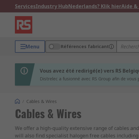
Services
Industry Hub
Nederlands? Klik hier
Aide &
Menu
Références fabricant
Vous avez été redirigé(e) vers RS Belgi
Distrelec a fusionné avec RS Group afin de vous 
/
Cables & Wires
Cables & Wires
We offer a high-quality extensive range of cables an
will also find specialist halogen free cables includin