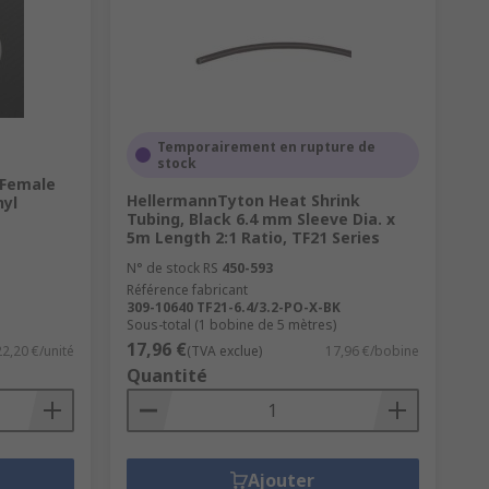
Temporairement en rupture de
stock
 Female
HellermannTyton Heat Shrink
nyl
Tubing, Black 6.4 mm Sleeve Dia. x
5m Length 2:1 Ratio, TF21 Series
N° de stock RS
450-593
Référence fabricant
309-10640 TF21-6.4/3.2-PO-X-BK
Sous-total (1 bobine de 5 mètres)
17,96 €
22,20 €/unité
(TVA exclue)
17,96 €/bobine
Quantité
Ajouter