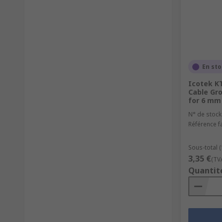
En st
Icotek K
Cable Gr
for 6 mm 
N° de stock
Référence f
Sous-total (
3,35 €
(TV
Quantit