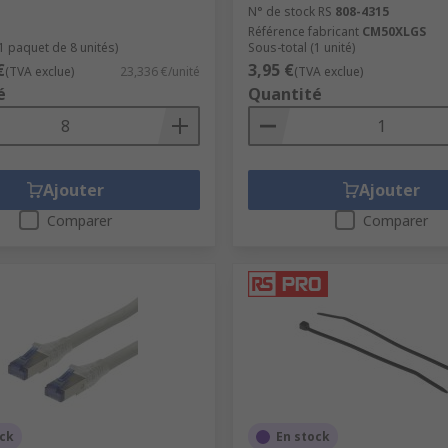
N° de stock RS
808-4315
Référence fabricant
CM50XLGS
1 paquet de 8 unités)
Sous-total (1 unité)
€
3,95 €
(TVA exclue)
23,336 €/unité
(TVA exclue)
é
Quantité
Ajouter
Ajouter
Comparer
Comparer
ock
En stock