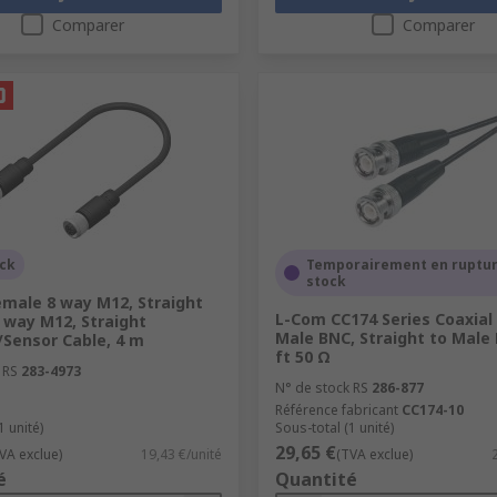
Comparer
Comparer
ock
Temporairement en ruptur
stock
emale 8 way M12, Straight
L-Com CC174 Series Coaxial
 way M12, Straight
Male BNC, Straight to Male 
/Sensor Cable, 4 m
ft 50 Ω
 RS
283-4973
N° de stock RS
286-877
Référence fabricant
CC174-10
1 unité)
Sous-total (1 unité)
29,65 €
VA exclue)
19,43 €/unité
(TVA exclue)
é
Quantité