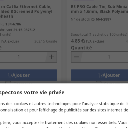
0 m Cat6a Ethernet Cable,
RS PRO Cable Tie, Sub Minia
elded 8 Screened Polyvinyl
mm x 1.6mm, Black Polyami
 Sheath
N° de stock RS
664-2887
 RS
194-6786
abricant
21.15.0875-2
1 unité)
Sous-total (1 sachet de 100 unités)
4,85 €
(TVA exclue)
262,15 €/unité
(TVA exclue)
4
é
Quantité
Ajouter
Ajouter
Comparer
Comparer
pectons votre vie privée
ns des cookies et autres technologies pour l'analyse statistique de l'u
onnalisation et pour l’affichage de publicités sur des sites internet tie
pter», vous acceptez le traitement des cookies non essentiels. Vou