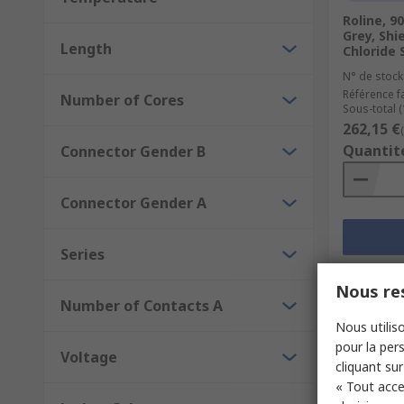
Roline, 9
Grey, Shi
Length
Chloride
N° de stock
Référence f
Number of Cores
Sous-total (
262,15 €
Quantit
Connector Gender B
Connector Gender A
Series
Nous res
Number of Contacts A
Nous utiliso
pour la pers
Voltage
cliquant sur
« Tout acce