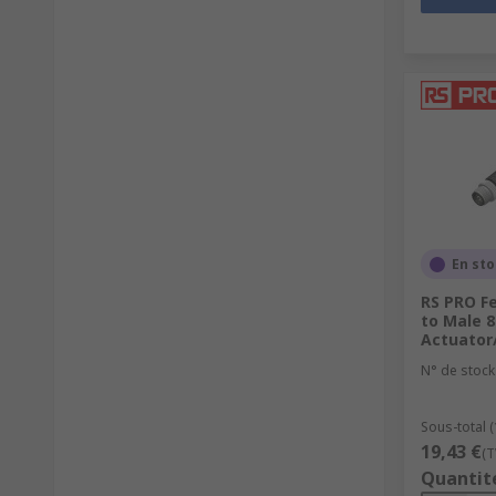
En st
RS PRO F
to Male 8
Actuator
N° de stock
Sous-total (
19,43 €
(T
Quantit