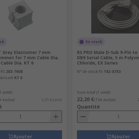
ock
En stock
T Grey Elastomer 7 mm
RS PRO Male D-Sub 9-Pin to
ommet for 7 mm Cable Dia.
DB9 Serial Cable, 5 m Polyvi
Cable Dia. KT 6
Chloride, EX Series
 RS
283-7608
N° de stock RS
182-8783
abricant
KT 6
1 unité)
Sous-total (1 unité)
22,20 €
A exclue)
3,35 €/unité
(TVA exclue)
é
Quantité
Ajouter
Ajouter