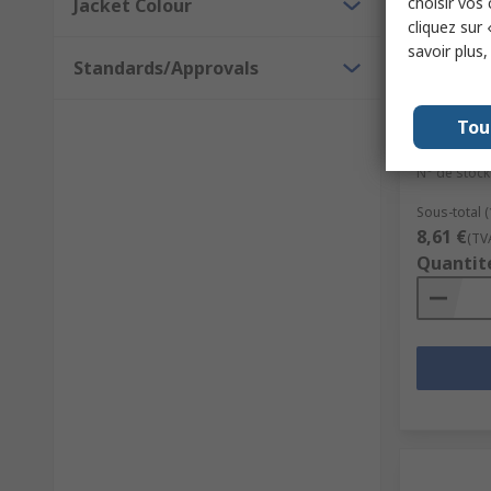
choisir vos
Jacket Colour
cliquez sur 
savoir plus
Standards/Approvals
En st
RS PRO Ma
Male Disp
Tou
DisplayPo
N° de stock
Sous-total (
8,61 €
(TV
Quantit