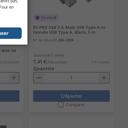
haitez pas,
 Pour en
En stock
, 3 m 4K
RS PRO USB 3.0, Male USB Type A to
o Male
Female USB Type A, Black, 3 m
user
N° de stock RS
286-2926
-4K60-3M
Sous-total (1 unité)
7,41 €
20,26 €/unité
(TVA exclue)
7,41 €/unité
Quantité
Ajouter
Comparer