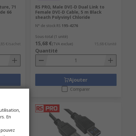
ture, 71
RS PRO, Male DVI-D Dual Link to
de 66
Female DVI-D Cable, 5 m Black
sheath Polyvinyl Chloride
N° de stock RS
195-4276
Sous-total (1 unité)
15,68 €
,85 €/sachet
(TVA exclue)
15,68 €/unité
Quantité
Ajouter
Comparer
tilisation,
rs. En
s pouvez