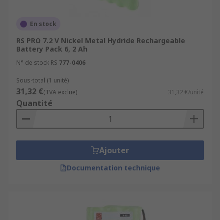
wire leading out of them that is typically
used to connect a larger amount of batteries
En stock
in one go to certain devices that require
more power.
RS PRO 7.2 V Nickel Metal Hydride Rechargeable
Battery Pack 6, 2 Ah
Tag – Also similar to wire lead alternatives,
N° de stock RS
777-0406
the tag will feature at the end of the packet
type and can also be used to recharge and
Sous-total (1 unité)
31,32 €
charge devices.
(TVA exclue)
31,32 €/unité
Quantité
Features and benefits:
Ajouter
Documentation technique
Different types of batteries available to suit
your needs
Capacities ranging from 600 to 2000 mAh