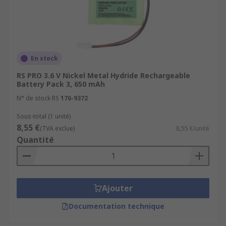
Ranging number of cells
Flat contact terminal types available
Operating temperatures ranging for -10 to
60+°C
En stock
Varying nominal voltages
RS PRO 3.6 V Nickel Metal Hydride Rechargeable
Battery Pack 3, 650 mAh
Where might I use one?
N° de stock RS
176-9372
Sous-total (1 unité)
8,55 €
(TVA exclue)
8,55 €/unité
Quantité
Remote controls
Digital cameras
Ajouter
Clocks
Documentation technique
Trimmers