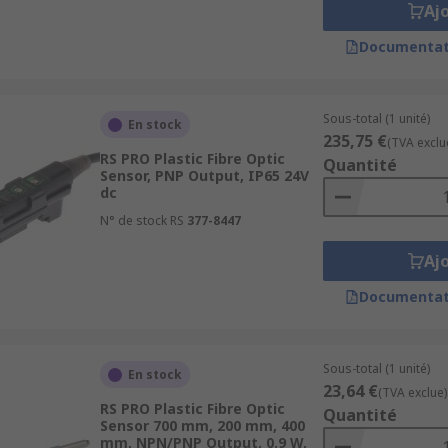
Aj
Documentat
Sous-total (1 unité)
En stock
235,75 €
(TVA exclu
RS PRO Plastic Fibre Optic
Quantité
 to offer and order today for next day delivery.
Sensor, PNP Output, IP65 24V
dc
N° de stock RS
377-8447
Aj
Documentat
Sous-total (1 unité)
En stock
23,64 €
(TVA exclue)
RS PRO Plastic Fibre Optic
Quantité
Sensor 700 mm, 200 mm, 400
mm, NPN/PNP Output, 0.9 W,