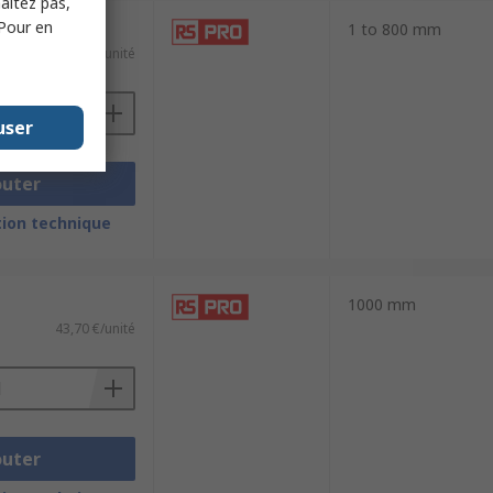
haitez pas,
 Pour en
1 to 800 mm
61,18 €/unité
user
outer
ion technique
1000 mm
43,70 €/unité
outer