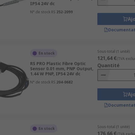
IP54 24V dc
N° de stock RS
252-2099
Aj
Documentat
Sous-total (1 unité)
En stock
121,64 €
(TVA exclu
RS PRO Plastic Fibre Optic
Quantité
Sensor 0.01 mm, PNP Output,
1.44 W PNP, IP54 24V dc
N° de stock RS
204-0682
Aj
Documentat
Sous-total (1 unité)
En stock
176,66 €
(TVA exclu