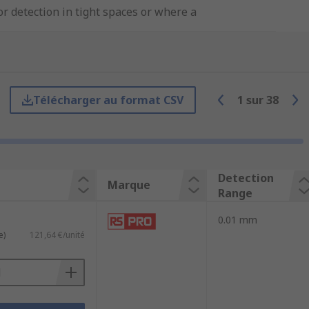
or detection in tight spaces or where a
 slightly thicker than a human hair, this
Télécharger au format CSV
1
sur
38
plifier. The sensor emits, receives, and
the light into and out of areas that are
Detection
Marque
Range
re optical sensors are used to measure
0.01 mm
ent.
e)
121,64 €/unité