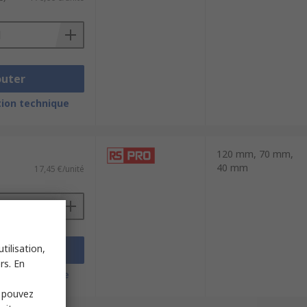
outer
ion technique
120 mm, 70 mm,
40 mm
17,45 €/unité
tilisation,
outer
rs. En
ion technique
s pouvez