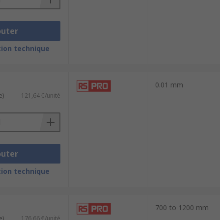
outer
ion technique
0.01 mm
e)
121,64 €/unité
outer
ion technique
700 to 1200 mm
e)
176,66 €/unité