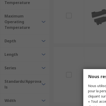
Temperature
Maximum
Operating
Temperature
Depth
Length
Series
Nous res
Standards/Approva
Nous utiliso
ls
pour la pers
cliquant sur
Width
« Tout acce