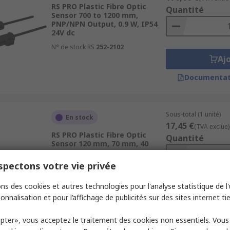
RS PRO Plastic Fibre Optic
Quantité
Sensor 700 to 1200 mm,
PNP/NPN Output, 0.9 W, IP54
24V dc
N° de stock RS
252-2102
Aj
Documentat
Sous-total (1 unité)
En stock
17,45 €
(TVA exclue)
RS PRO Plastic Fibre Optic
Quantité
Sensor 120 mm, 70 mm, 40
mm, NPN/PNP Output, 0.9 W,
IP54 24V dc
pectons votre vie privée
N° de stock RS
252-2097
ns des cookies et autres technologies pour l'analyse statistique de l'u
Aj
onnalisation et pour l’affichage de publicités sur des sites internet tie
Documentat
pter», vous acceptez le traitement des cookies non essentiels. Vou