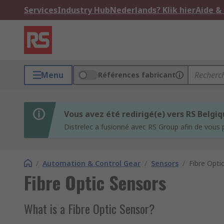
Services
Industry Hub
Nederlands? Klik hier
Aide &
Menu
Références fabricant
Vous avez été redirigé(e) vers RS Belgi
Distrelec a fusionné avec RS Group afin de vous 
/
Automation & Control Gear
/
Sensors
/
Fibre Opti
Fibre Optic Sensors
What is a Fibre Optic Sensor?