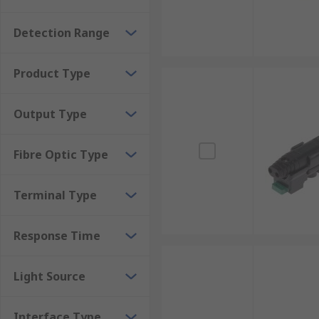
Monitoring Physical Structures
Buildings & Bridges
Detection Range
Tunnels
Dams
Product Type
Heritage Structures
Output Type
Browse the broad range of Fibre Optic Sensors RS have
Fibre Optic Type
Terminal Type
Response Time
Light Source
Interface Type