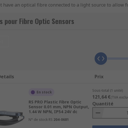
t have an optical fibre connected to a light source to allow f
sparent fibre made of glass (silica) or plastic with a diameter
 an electrical signal.
s pour Fibre Optic Sensors
et
sts of a fibre-optic cable connected to a remote sensor, or am
he optical cable is the mechanical component that transports 
e sensor.
etails
Prix
 sensing applications. In mechanical properties testing, fib
Sous-total (1 unité)
acceleration, velocity, pressure, temperature and displacem
En stock
121,64 €
(TVA exclu
RS PRO Plastic Fibre Optic
Quantité
Sensor 0.01 mm, NPN Output,
1.44 W NPN, IP54 24V dc
me of which include:
N° de stock RS
204-0681