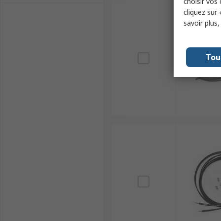
choisir vos
cliquez sur 
savoir plus
Tou