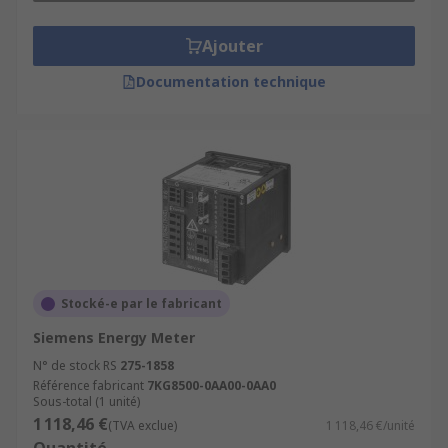
Ajouter
Documentation technique
Stocké-e par le fabricant
Siemens Energy Meter
N° de stock RS
275-1858
Référence fabricant
7KG8500-0AA00-0AA0
Sous-total (1 unité)
1 118,46 €
(TVA exclue)
1 118,46 €/unité