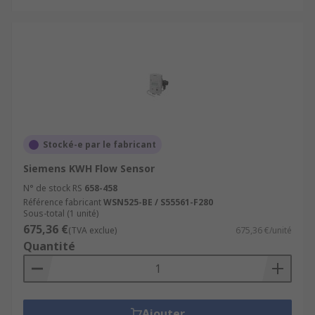
Stocké-e par le fabricant
Siemens KWH Flow Sensor
N° de stock RS
658-458
Référence fabricant
WSN525-BE / S55561-F280
Sous-total (1 unité)
675,36 €
(TVA exclue)
675,36 €/unité
Quantité
Ajouter