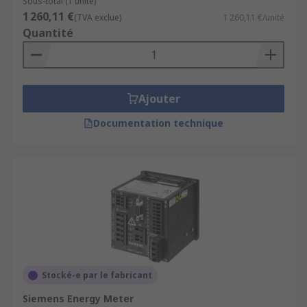
Sous-total (1 unité)
1 260,11 €
(TVA exclue)
1 260,11 €/unité
Quantité
Ajouter
Documentation technique
Stocké-e par le fabricant
Siemens Energy Meter