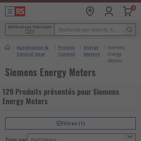
0
Références fabricant
/
Automation &
/
Process
/
Energy
/
Siemens
Control Gear
Control
Meters
Energy
Meters
Siemens Energy Meters
129 Produits présentés pour Siemens
Energy Meters
Filtres (1)
Trier par
Pertinence