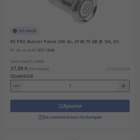
IP30 to weatherproof and waterproof IP54
IP55, IP65, IP66, and IP67.
Easy to install and maintain.
Various tone types including alarm,
En stock
alternating, continuous, intermittent, and
RS PRO Buzzer Panel 24V dc, IP40 75 dB @ 1m, DC
sweeping.
N° de stock RS
877-1848
Single and multi-tone options.
Sous-total (1 unité)
ATEX-approved models.
27,00 €
(TVA exclue)
27,00 €/unité
Volume Control.
Quantité
Ajouter
Documentation technique